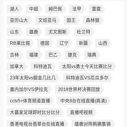
湖人
中超
姆巴佩
法甲
雷霆
亚历山大
文班亚马
国王
森林狼
山东
雄鹿
尤文图斯
杜兰特
RB莱比锡
德国
辽宁
新疆
山西
吉林
福建
巴乙
捷克
瑞典
加拿大
科特迪瓦
太阳vs勇士今天比赛比分
23年太阳vs掘金几比几
科特迪瓦VS厄瓜多尔
塞内加尔VS伊拉克
2018世界杯决赛回放
cctv5+体育频道直播
中央8台在线直播(高清)
大赢家足球即时比分比分
直播吧视频
香港电视台翡翠台在线直播
雄鹿对阵鹈鹕集锦