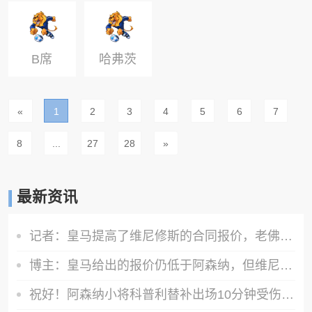
里奇
丘克
B席
哈弗茨
«
1
2
3
4
5
6
7
8
...
27
28
»
最新资讯
记者：皇马提高了维尼修斯的合同报价，老佛爷不想放他免费离队
博主：皇马给出的报价仍低于阿森纳，但维尼修斯认可前者的诚意
祝好！阿森纳小将科普利替补出场10分钟受伤，被搀扶离场