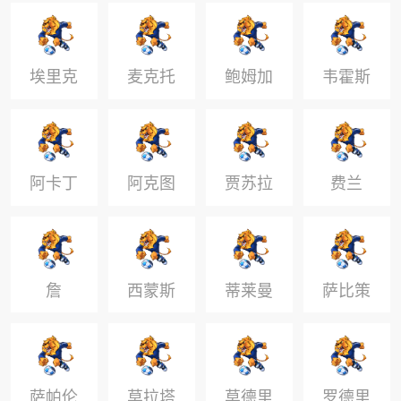
维奇
埃里克
麦克托
鲍姆加
韦霍斯
森
米奈
特纳
特
阿卡丁
阿克图
贾苏拉
费兰
尔科格
鲁
詹
西蒙斯
蒂莱曼
萨比策
斯
萨帕伦
莫拉塔
莫德里
罗德里