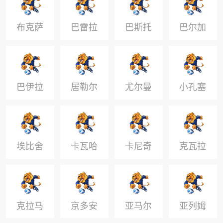
布克萨
巴雷拉
巴斯托
巴尔加
尼
斯
巴伊拉
居勒尔
尤尔曼
小孔塞
米
德
桑
埃比舍
卡瓦哈
卡尼奇
克瓦拉
尔
尔
尼克
茨赫利
亚
克拉马
京多安
亚马尔
亚列姆