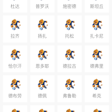
杜达
普罗沃
施密德
斯坦丘
德
拉齐
扬扎
托松
扎卡尼
恰尔汗
恩多耶
德拉古
德弗里
奥卢
斯
德布劳
德佩
弗鲁勒
希克
内