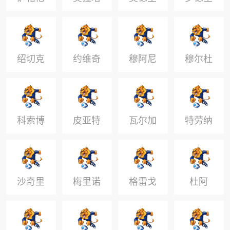
科
奇
绍切克
约维奇
穆阿尼
穆尔杜
科索博
皮亚特
瓦尔加
特劳纳
什
克
沙奇里
梅里诺
格雷戈
杜阿
里施