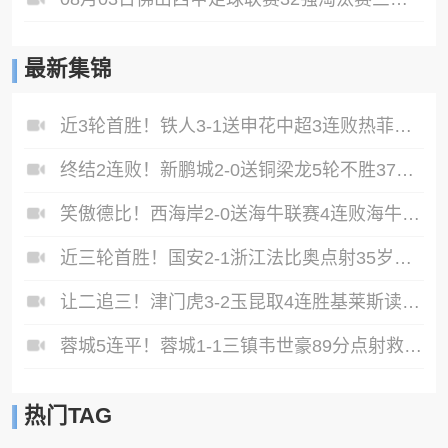
最新集锦
近3轮首胜！铁人3-1送申花中超3连败热菲尼奥双响邦本宜裕传射
终结2连败！新鹏城2-0送铜梁龙5轮不胜37岁姜至鹏破门韦斯利建功
笑傲德比！西海岸2-0送海牛联赛4连败海牛仍垫底西海岸升至第二
近三轮首胜！国安2-1浙江法比奥点射35岁张稀哲制胜王钰栋送助攻
让二追三！津门虎3-2玉昆取4连胜基莱斯读秒绝杀萨尔瓦多破门
蓉城5连平！蓉城1-1三镇韦世豪89分点射救主费利佩造点李昂破门
热门TAG