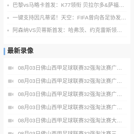
巴黎vs马略卡首发：K77领衔 贝拉尔多&萨福诺夫出战 多人轮换
一键支持因凡蒂诺！天空：FIFA曾向各足协发预制信函，签名已填好
阿森纳VS贝蒂斯首发：哈弗茨、约克雷斯领衔，道曼、措利斯出战
最新录像
08月03日佛山西甲足球联赛32强淘汰赛广东客家青年VS广州英华思力U17全场录像
08月03日佛山西甲足球联赛32强淘汰赛广州求信VS顺德新青年全场录像
08月03日佛山西甲足球联赛32强淘汰赛广东凤铝VS湛江八部科技全场录像
08月03日佛山西甲足球联赛32强淘汰赛广州蜀地红VS广州戴拿模全场录像
08月03日佛山西甲足球联赛32强淘汰赛大塘控股VS茂名市点都得全场录像
08月03日佛山西甲足球联赛32强淘汰赛三水乐民兴健力宝VS中国澳门澳科精英全场录像