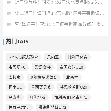
近三轮首胜！国安2-1浙江法比奥点射35岁张稀哲制胜王钰栋送助攻
让二追三！津门虎3-2玉昆取4连胜基莱斯读秒绝杀萨尔瓦多破门
蓉城5连平！蓉城1-1三镇韦世豪89分点射救主费利佩造点李昂破门
热门TAG
NBA东部决赛G2
几内亚
托利马体育
韦恩堡FC
爱足女杯
泰国女篮U18
库拉索
贝尔格拉诺体育
北西兰
枥木SC
墨西哥男篮
芬恩哈普斯U20
马奇奥
阿佛坦斯
加利西亚BA青年队
蜂群FC女足
曼彻斯特城U23