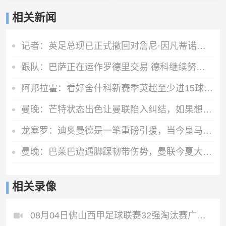
相关新闻
记者：英足总现已正式撤回对詹尼·因凡蒂诺的支持
跟队：巴萨正在运作罗德里交易 德科继续努力尝试引进阿尔瓦雷斯
阿邦拉霍：看好舍什科新赛季英超至少进15球，期待他越踢越好
曼晚：芒特状态出色让曼联陷入纠结，如果想四线争冠可能还得买人
龙塞罗：迪奥曼德是一笔重磅引援，当今皇马坐拥世界独一档攻击线
曼晚：巴莱巴遭遇脚踝韧带伤势，曼联今夏大概率不会继续追求他
相关录像
08月04日佛山西甲足球联赛32强淘汰赛广东西南建设VS香港圣徒全场录像