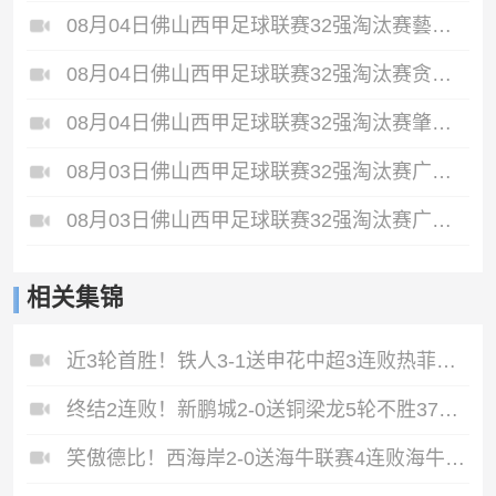
08月04日佛山西甲足球联赛32强淘汰赛藝品高國際VS湛江狂狼·粵辉能源全场录像
08月04日佛山西甲足球联赛32强淘汰赛贪玩游戏VS美的薪火全场录像
08月04日佛山西甲足球联赛32强淘汰赛肇庆恒骏成VS三七互娱全场录像
08月03日佛山西甲足球联赛32强淘汰赛广东客家青年VS广州英华思力U17全场录像
08月03日佛山西甲足球联赛32强淘汰赛广州求信VS顺德新青年全场录像
相关集锦
近3轮首胜！铁人3-1送申花中超3连败热菲尼奥双响邦本宜裕传射
终结2连败！新鹏城2-0送铜梁龙5轮不胜37岁姜至鹏破门韦斯利建功
笑傲德比！西海岸2-0送海牛联赛4连败海牛仍垫底西海岸升至第二