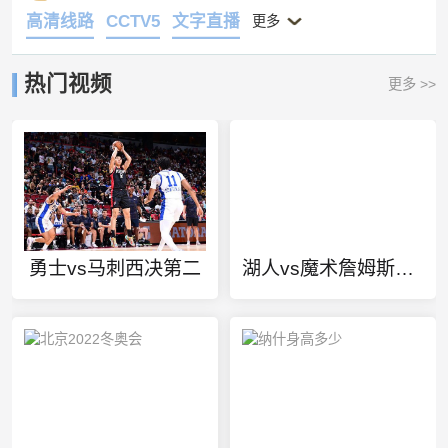
高清线路
CCTV5
文字直播
更多
热门视频
更多 >>
勇士vs马刺西决第二
湖人vs魔术詹姆斯集锦