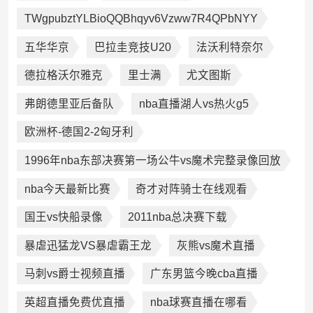
TWgpubztYLBioQQBhqyv6Vzww7R4QPbNYY
五华华京
巴拉圭竞技U20
法沃利特奈尔
德拉格沃尔雅克
里士满
尤文图斯
弗朗德里亚后备队
nba直播湖人vs热火g5
欧洲杯-德国2-2匈牙利
1996年nba东部决赛第一场公牛vs魔术完整录像回放
nba今天最新比赛
奇才对阵骑士在线观看
国王vs快船录像
2011nba总决赛下载
暴虐迅猛龙VS暴虐霸王龙
灰熊vs魔术直播
马刺vs爵士视频直播
广东男篮今晚cba直播
英超直播免费优直播
nba球赛直播在哪看