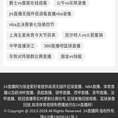
爵士vs雷霆在线观看
公牛vs灰熊录像
jrs直播无插件低调看直播nba录像
nba总决赛第七场第四节
上海五星体育今天节目表
凯尔特人vs火箭集锦
中甲直播浙江
360直播吧篮球直播
灰熊对阵狼群比赛直播
掘金vs快艇
24直播网为球迷爱好者提供高清无插件足球直播、NBA直播、体育直
播以及欧洲杯直播、英超直播、德甲直播、西甲直播、意甲直播、法
甲直播、欧冠直播等实时更新比赛信号,足球录像回放观看、篮球录像
回放,高清体育视频免费播放尽在24直播网！
© Copyright @ 2013-2026 All Rights Reserved. 24直播网 版权所有
陕ICP备19008161号-2