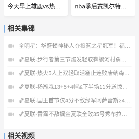
今天早上雄鹿vs热火回放
nba季后赛凯尔特人vs步行者第四场
相关集锦
全明星：华盛顿神秘人夺投篮之星冠军！福德夺得三分大赛冠军！
🏀夏联-步行者第三节爆发轻取鹈鹕河村勇辉5+5+12斯劳森22分
🏀夏联-热火5人上双轻取活塞止连败唐纳森20+8+10奥科里27分
🏀夏联-杨瀚森13+5+4帽&下半场11分送惊艳妙传开拓者力克掘金
🏀夏联-国王首节仅4分不敌绿军冈萨雷斯24+10+5塞纳克10+12
🏀夏联-雷霆不敌掘金夏联全败35号秀布拉齐尔32+6马拉14+7+6
相关视频