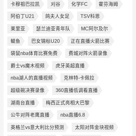
卡穆祖巴拉凯
刈谷
化学FC
霍芬海姆
阿伯丁U21
鸽夫人女足
TSV科恩
莱里亚
瑟兰迪亚青年队
MC阿尔及尔
鳀鱼
巴女锦标U20
正在直播火箭比赛
袋鼠nba体育比赛免费
费城对阵火箭录像
爵士vs魔木视频
虎牙英超直播
nba湖人的直播视频
克林特-卡佩拉
超级碗决赛录像
360直播低调看直播
湖南台直播
梅西正式亮相大巴黎
公牛对阵老鹰直播
nba直播6.8
英格兰vs意大利比分预测
太阳对阵金块视频