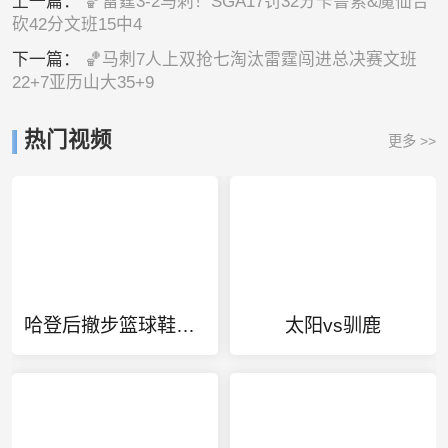
上一篇：
🏀雷霆3-2马刺！SGA17罚32分卡鲁索&魔仙合
砍42分文班15中4
下一篇：
🏀马刺7人上双抢七淘汰雷霆闯进总决赛文班
22+7亚历山大35+9
热门视频
更多 >>
哈登后撤步篮球鞋怎么样
太阳vs驯鹿