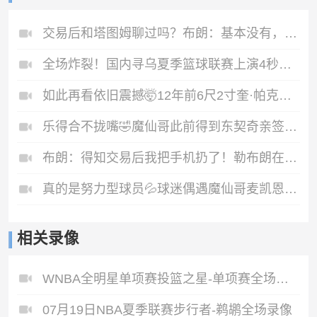
交易后和塔图姆聊过吗？布朗：基本没有，我对他只有尊重
全场炸裂！国内寻乌夏季篮球联赛上演4秒半场单手超远绝杀好戏！
如此再看依旧震撼🤯12年前6尺2寸奎·帕克的炸扣引爆全网！
乐得合不拢嘴🤣魔仙哥此前得到东契奇亲签球衣！向朋友疯狂炫耀
布朗：得知交易后我把手机扔了！勒布朗在群聊里很活跃🤣
真的是努力型球员💦球迷偶遇魔仙哥麦凯恩刚冒雨跑完步！
相关录像
WNBA全明星单项赛投篮之星-单项赛全场录像
07月19日NBA夏季联赛步行者-鹈鹕全场录像