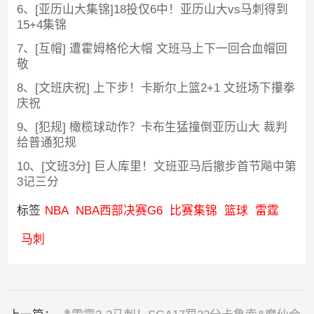
6、[亚历山大集锦]18投仅6中！亚历山大vs马刺得到
15+4集锦
7、[互帽] 遭霍姆格伦大帽 文班马上下一回合血帽回
敬
8、[文班庆祝] 上下步！卡斯尔上篮2+1 文班场下攥拳
庆祝
9、[犯规] 橄榄球动作？卡布生猛撞倒亚历山大 裁判
给普通犯规
10、[文班3分] 巨人库里！文班亚马后撤步首节飚中第
3记三分
标签
NBA
NBA西部决赛G6
比赛集锦
篮球
雷霆
马刺