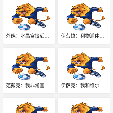
外媒：水晶宫接近签下哈莱利，转会费略低于3000万欧元
伊劳拉：利物浦体能储备不足，还无法维持90分钟的高强度比赛
范戴克：我非常喜欢伊劳拉的足球理念 只要有新援加盟就热烈欢迎
伊萨克：我和维尔茨都碰到了球，但不太确定是谁进的