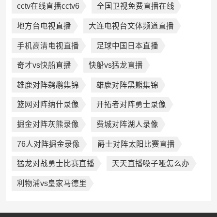
cctv在线直播cctv6
全国卫视免费直播在线
地方台电视直播
大连电视台文体频道直播
手机高清电视直播
足球中国日本直播
奇才vs快船直播
快船vs猛龙直播
雄鹿对阵鹈鹕集锦
雄鹿对阵黑熊集锦
篮网对阵纳什录像
开拓者对阵勇士录像
掘金对阵灰熊录像
费城对阵湖人录像
76人对阵掘金录像
爵士对阵太阳比赛直播
猛龙对战勇士比赛直播
天天直播嗓子哑怎么办
利物浦vs皇家马德里