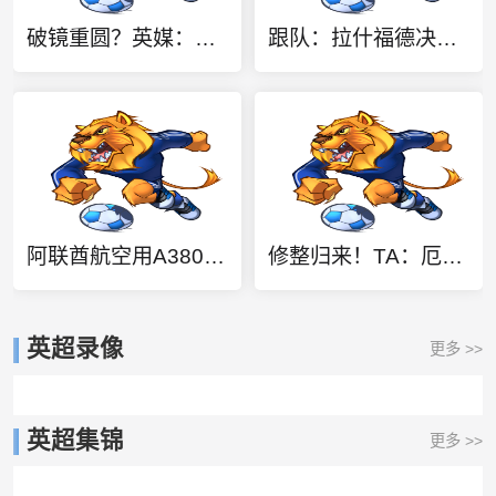
破镜重圆？英媒：卡里克或许能激活拉什福德 唯有时间能检验对错
跟队：拉什福德决心重新在曼联证明自己，若留队他将身穿14号球衣
阿联酋航空用A380波音777客机零部件，纯手工打造2.4米阿森纳队徽
修整归来！TA：厄德高持球稳当控球从容，尽显世界杯中的巅峰水准
英超录像
更多 >>
英超集锦
更多 >>