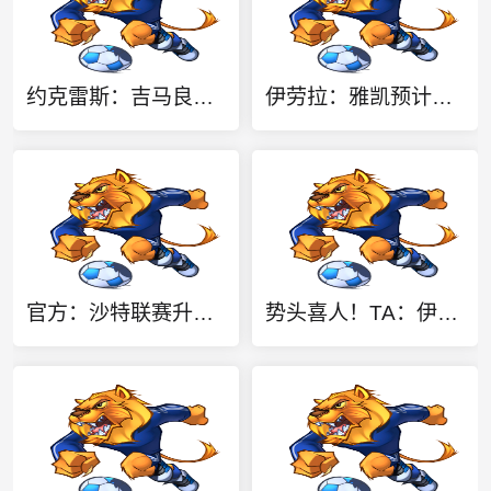
约克雷斯：吉马良斯能给球队带来活力 上赛季夺冠能提振球队信心
伊劳拉：雅凯预计能出战最后一场热身赛 柯蒂斯·琼斯只是轻伤
官方：沙特联赛升班马迪里耶签下36岁盖耶
势头喜人！TA：伊萨克维尔茨若延续本场状态，球迷完全能满怀期待