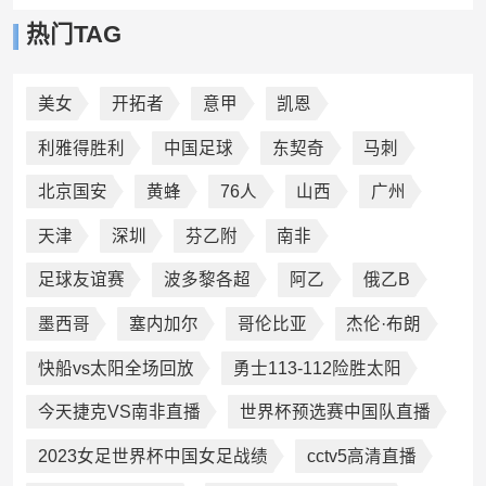
热门TAG
美女
开拓者
意甲
凯恩
利雅得胜利
中国足球
东契奇
马刺
北京国安
黄蜂
76人
山西
广州
天津
深圳
芬乙附
南非
足球友谊赛
波多黎各超
阿乙
俄乙B
墨西哥
塞内加尔
哥伦比亚
杰伦·布朗
快船vs太阳全场回放
勇士113-112险胜太阳
今天捷克VS南非直播
世界杯预选赛中国队直播
2023女足世界杯中国女足战绩
cctv5高清直播