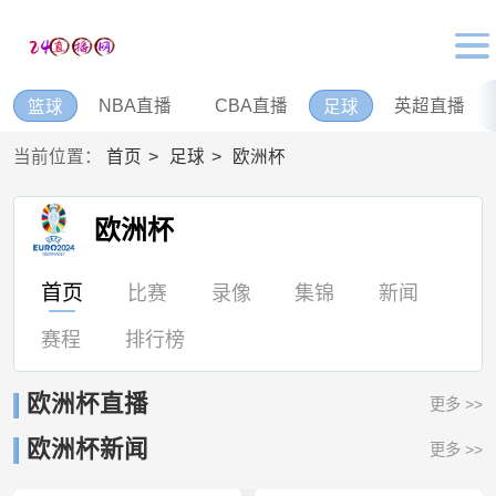
NBA直播
CBA直播
英超直播
篮球
足球
当前位置：
首页
足球
欧洲杯
欧洲杯
首页
比赛
录像
集锦
新闻
赛程
排行榜
欧洲杯直播
更多 >>
欧洲杯新闻
更多 >>