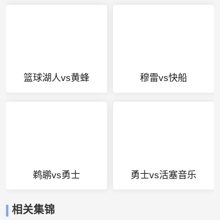
篮球湖人vs黄蜂
穆雷vs快船
鹈鹕vs勇士
勇士vs活塞音乐
相关集锦