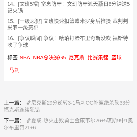
14、[文班5帽] 窒息防守！文班防守遮天蔽日8分钟送5
记火锅
15、[一级恶犯] 文班快速扣篮遭米罗身后推搡 裁判判
米罗一级恶犯
16、[争议瞬间] 争议！哈珀打脸布里奇斯没吹 福斯特
吹了争球
标签
NBA
NBA总决赛G5
尼克斯
比赛集锦
篮球
马刺
上一篇：
🏀尼克斯29分逆转3-1马刺OG补篮绝杀砍33分
福克斯连续犯错
下一篇：
🏀夏联-热火击败勇士金康韦尔26+5琼斯9中1奥
尔布里奇21+6