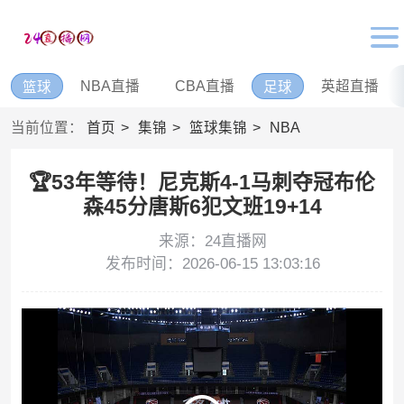
NBA直播
CBA直播
英超直播
篮球
足球
当前位置：
首页
集锦
篮球集锦
NBA
🏆53年等待！尼克斯4-1马刺夺冠布伦
森45分唐斯6犯文班19+14
来源：24直播网
发布时间：2026-06-15 13:03:16