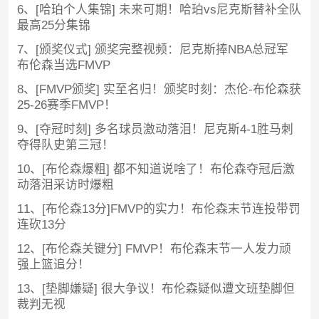
6、[哈珀个人集锦] 未来可期！哈珀vs尼克斯替补全队
最高25分集锦
7、[颁奖仪式] 颁奖完整视频：尼克斯捧NBA总冠军
布伦森当选FMVP
8、[FMVP颁奖] 实至名归！颁奖时刻：杰伦-布伦森获
25-26赛季FMVP！
9、[夺冠时刻] 多名球员激动落泪！尼克斯4-1胜马刺
夺得队史第三冠！
10、[布伦森爆粗] 都不知道说啥了！布伦森夺冠后激
动落泪采访时爆粗
11、[布伦森13分]FMVP的实力！布伦森末节连投带罚
连砍13分
12、[布伦森关键分] FMVP！布伦森末节一人发力顽
强上篮追分！
13、[垫脚嫌疑] 很大争议！布伦森疑似遭文班垫脚但
裁判无视