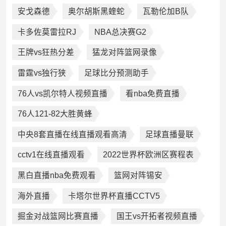
安戈森德
奥尔胡斯黑蝰蛇
瓦勒伦加B队
卡多佐莫雷拉RJ
NBA总决赛G2
王牌vs狂热分差
猛龙对阵篮网录像
雷霆vs独行狭
足球比分预测助手
76人vs凯尔特人视频直播
看nba免费直播
76人121-82大胜黄蜂
中央8套直播在线直播观看高清
足球直播曼联
cctv1在线直播观看
2022世界杯欧洲区赛程表
黑白直播nba免费观看
篮网对阵锡安
海外直播
卡塔尔世界杯直播CCTV5
掘金对战篮网比赛直播
国王vs开拓者视频直播