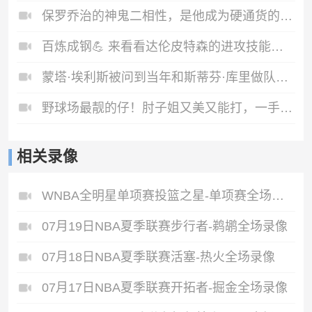
保罗乔治的神鬼二相性，是他成为硬通货的原因吗？..
百炼成钢💪 来看看达伦皮特森的进攻技能包👀
蒙塔·埃利斯被问到当年和斯蒂芬·库里做队友时的感受！
野球场最靓的仔！肘子姐又美又能打，一手三分直接射穿全场🏀
相关录像
WNBA全明星单项赛投篮之星-单项赛全场录像
07月19日NBA夏季联赛步行者-鹈鹕全场录像
07月18日NBA夏季联赛活塞-热火全场录像
07月17日NBA夏季联赛开拓者-掘金全场录像