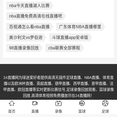
nba今天直播湖人比赛
nba直播免费高清在线直播吧
百视通怎么看nba直播
广东体育NBA直播哪里
奥沙利文vs罗伯逊
斗球直播app安卓版
98直播录像回放
cba联赛全部赛程
24直播网为球迷爱好者提供高清无插件足球直播、NBA直播、体育直
播以及欧洲杯直播、英超直播、德甲直播、西甲直播、意甲直播、法
甲直播、欧冠直播等实时更新比赛信号,足球录像回放观看、篮球录像
回放,高清体育视频免费播放尽在24直播网！
© Copyright @ 2013-2026 All Rights Reserved. 24直播网 版权所有
陕ICP备19008161号-2
首页
直播
录像
篮球
足球