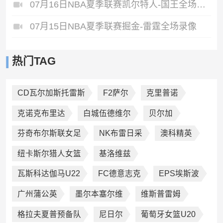
07月16日NBA夏季联赛凯尔特人-国王全场录像
07月15日NBA夏季联赛掘金-雷霆全场录像
热门TAG
CD瓦尔加斯托雷斯
F2萨尔
克里普诺
克诺克布里达
白城伍德维尔
贝尔加
芬奇布尔斯联女足
NK布雷日采
澳科精英
纽卡斯尔猎人女篮
基洛维兹
瓦斯科达伽马U22
FC德意志克
EPS埃斯波
广州蒲公英
墨尔本塞尔维
维斯普雷姆
格拉夫夏普预备队
尼日尔
葡萄牙女篮U20