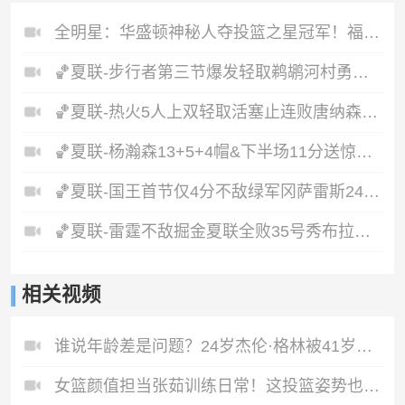
全明星：华盛顿神秘人夺投篮之星冠军！福德夺得三分大赛冠军！
🏀夏联-步行者第三节爆发轻取鹈鹕河村勇辉5+5+12斯劳森22分
🏀夏联-热火5人上双轻取活塞止连败唐纳森20+8+10奥科里27分
🏀夏联-杨瀚森13+5+4帽&下半场11分送惊艳妙传开拓者力克掘金
🏀夏联-国王首节仅4分不敌绿军冈萨雷斯24+10+5塞纳克10+12
🏀夏联-雷霆不敌掘金夏联全败35号秀布拉齐尔32+6马拉14+7+6
相关视频
谁说年龄差是问题？24岁杰伦·格林被41岁老婆拿捏得死死的🤭
女篮颜值担当张茹训练日常！这投篮姿势也太帅了吧👀