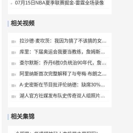
07月15日NBA夏季联赛掘金-雷霆全场录像
相关视频
拉沙德·麦坎茨：我因为搞了不该搞的女人，合同直接没了
库里：下届奥运会我要当教练，詹姆斯：我要坐家里看球😁😁
查尔默斯：乔丹6胜0负统治90年代，詹姆斯呢？乔丹是GOAT！
阿里纳斯首次完整解释了与夸梅·布朗之间长达近二十年的恩怨
A·史密斯在节目批评伦纳德：缺席30%比赛与季后赛，还能签顶薪
湖人官方社媒发布队史传奇双人组照片，夫七组合代替詹眉？
相关集锦