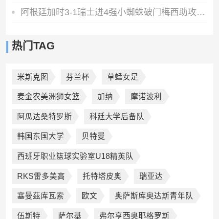
阿根廷加时3-1瑞士进4强小蜘蛛破门梅西助攻麦卡恩博洛假摔染红
热门TAG
米斯克图
芬兰杯
草蜢女足
麦金农美洲狮女篮
加纳
摩诺波利
阿瓜达桑特罗斯
科廷大学后备队
韩国东国大学
贝特曼
西班牙职业篮球实验室U18精英队
RKS雷多美高
托特塔皮奥
瑞亚达
塞曼茲库瓦索
欧文
奥萨斯库奥达斯青年队
伍斯特
萨尔基
弗尔亨西奥耶格罗斯