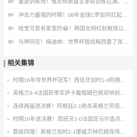
重返训练场！维尼修斯直言季前训练拉满，积极备战新赛季
冲击力最强的时期！08年金球C罗如何扛起球队？
哈宝可是有家室的😂！韩国女网红赵敏珠让哈兰德飞吻被拒
与神同在！梅迪纳：世界杯我找梅西要了张照片，我得把它纹在身上
相关集锦
时隔16年夺世界杯冠军！西班牙加时1-0阿根廷费兰制胜恩佐染红
英格兰6-4法国获季军萨卡戴帽姆巴佩双响创纪录奥利塞2助+失良机
连续两届进决赛！阿根廷2-1绝杀英格兰劳塔罗恩佐破门梅西两助攻
时隔16年进决赛！西班牙2-0法国亚马尔造点奥亚萨瓦尔、波罗破门
晋级四强！英格兰加时2-1挪威贝林厄姆连场双响谢尔德鲁普破门