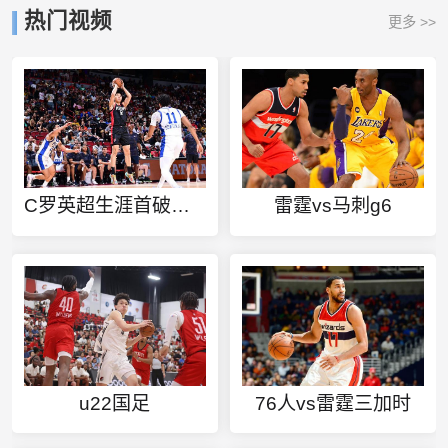
热门视频
更多 >>
C罗英超生涯首破切尔西刷纪录
雷霆vs马刺g6
u22国足
76人vs雷霆三加时