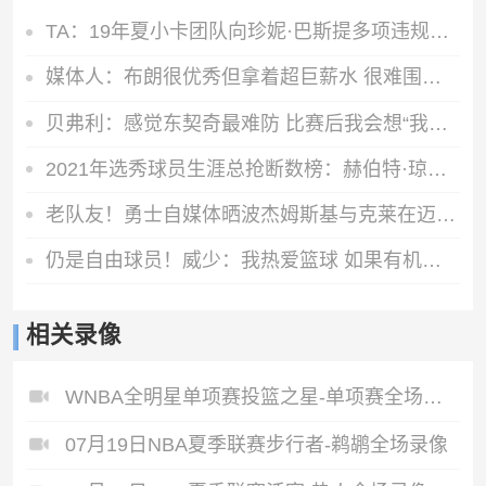
TA：19年夏小卡团队向珍妮·巴斯提多项违规激励要求 但都被拒绝
媒体人：布朗很优秀但拿着超巨薪水 很难围绕这样的合同构建阵容
贝弗利：感觉东契奇最难防 比赛后我会想“我真的啥也做不了”
2021年选秀球员生涯总抢断数榜：赫伯特·琼斯第一 申京第四
老队友！勇士自媒体晒波杰姆斯基与克莱在迈阿密合练照片
仍是自由球员！威少：我热爱篮球 如果有机会继续打球我会抓住它
相关录像
WNBA全明星单项赛投篮之星-单项赛全场录像
07月19日NBA夏季联赛步行者-鹈鹕全场录像