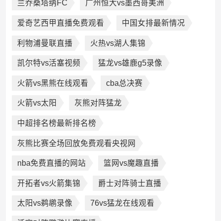
兰乔桑塔纳FC
广州恒大vs墨西哥美洲
爱奇艺西甲直播免费观看
中国女排最新情况
利物浦曼联直播
火热vs湖人集锦
凯尔特vs活塞视频
猛龙vs雄鹿g5录像
火箭vs黑熊在线观看
cba总决赛
火箭vs太阳
灰熊对阵猛龙
中超排名榜最新排名榜
灰熊比赛全场回放免费观看央视网
nba免费直播的网站
篮网vs魔趣直播
开拓者vs火箭集锦
爵士对阵骑士直播
太阳vs鹈鹕录像
76vs猛龙在线观看