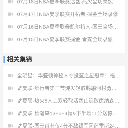
07月18日NBA夏季联赛活塞-热火全场录像
07月17日NBA夏季联赛开拓者-掘金全场录像
07月16日NBA夏季联赛凯尔特人-国王全场录像
07月15日NBA夏季联赛掘金-雷霆全场录像
相关集锦
全明星：华盛顿神秘人夺投篮之星冠军！福德夺得三分大赛冠军！
🏀夏联-步行者第三节爆发轻取鹈鹕河村勇辉5+5+12斯劳森22分
🏀夏联-热火5人上双轻取活塞止连败唐纳森20+8+10奥科里27分
🏀夏联-杨瀚森13+5+4帽&下半场11分送惊艳妙传开拓者力克掘金
🏀夏联-国王首节仅4分不敌绿军冈萨雷斯24+10+5塞纳克10+12