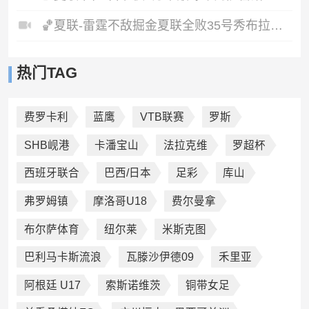
🏀夏联-雷霆不敌掘金夏联全败35号秀布拉齐尔32+6马拉14+7+6
热门TAG
费罗卡利
蓝鹰
VTB联赛
罗斯
SHB岘港
卡潘宝山
法拉克维
罗超杯
西班牙联合
巴西/日本
足彩
库山
弗罗姆镇
摩洛哥U18
费尔曼拿
布尔萨体育
纽尔莱
米斯克图
巴利马卡斯流浪
瓦滕沙伊德09
禾里亚
阿根廷 U17
索斯诺维茨
铜带女足