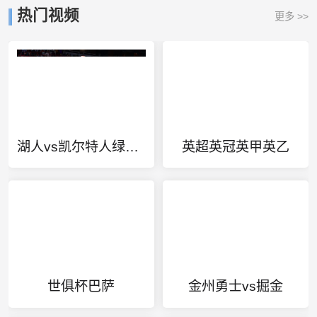
热门视频
更多 >>
湖人vs凯尔特人绿军主场
英超英冠英甲英乙
世俱杯巴萨
金州勇士vs掘金