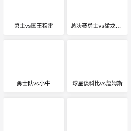
勇士vs国王穆雷
总决赛勇士vs猛龙第五场回放
勇士队vs小牛
球星谈科比vs詹姆斯