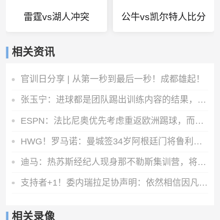
雷霆vs湖人冲突
公牛vs凯尔特人比分
相关资讯
官训日分享 | 从第一秒到最后一秒！成都雄起！
张玉宁：进球都是团队踢出训练内容的结果，祝贺蒋子承完成首秀
ESPN：法比尼奥优先考虑重返欧洲踢球，而不是回到祖国巴西
HWG！罗马诺：曼城签34岁阿根廷门将鲁利达协议，合同2+1
迪马：热苏斯经纪人现身那不勒斯集训营，将商谈球员转会可能性
支持者+1！委内瑞拉足协声明：依然相信因凡蒂诺有能力领导FIFA
相关录像