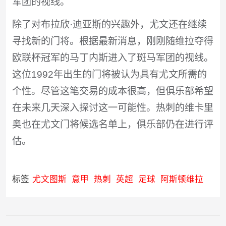
军团的视线。
除了对布拉欣·迪亚斯的兴趣外，尤文还在继续
寻找新的门将。根据最新消息，刚刚随维拉夺得
欧联杯冠军的马丁内斯进入了斑马军团的视线。
这位1992年出生的门将被认为具有尤文所需的
个性。尽管这笔交易的成本很高，但俱乐部希望
在未来几天深入探讨这一可能性。热刺的维卡里
奥也在尤文门将候选名单上，俱乐部仍在进行评
估。
标签
尤文图斯
意甲
热刺
英超
足球
阿斯顿维拉