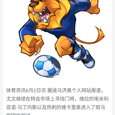
体育资讯6月2日讯 据迪马济奥个人网站报道，
尤文继续在转会市场上寻找门将，维拉的埃米利
亚诺·马丁内斯以及热刺的维卡里奥进入了斑马