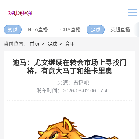
NBA直播
CBA直播
英超直播
篮球
足球
当前位置：
首页
足球
意甲
迪马：尤文继续在转会市场上寻找门
将，有意大马丁和维卡里奥
来源：直播吧
发布时间：2026-06-02 06:17:41