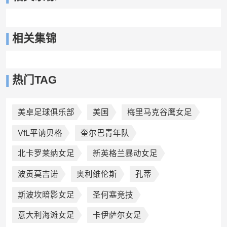
相关集锦
热门TAG
美卓足球俱乐部
美国
梅里马克谷鹰女足
VfL平讷贝格
奎尔巴青年队
北卡罗莱纳女足
新英格兰暴动女足
波贡莫吉诺
奥利维伦斯
孔蒂
斯波坎暗影女足
圣何塞竞技
意大利海滩女足
卡伊萨尔女足