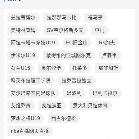
兹拉蒂博尔
拉那那马卡比
福马亭
奥特林查姆
SV韦尔格斯多夫
屯门
阿拉卡塔卡竞技U19
FC旧金山
Rs约夫
伊米尔U19
蒙得维的亚城图尔克
卢森甲
荷兰U16
奥尔登堡
托莱多
那非加斯
科英布拉理工学院
拉乔雷拉独立
艾尔培路室内足球队
恩波利
巴利卡拉尔
艾维乔奇
奥拉迪亚
意大利贝拉体育
梦想之权U19
西古尔德松
nba直播网页直播