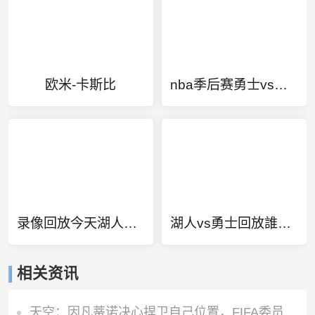
欧米-卡斯比
nba季后赛勇士vs快船第六场
录像回放今天湖人VS奇才
湖人vs勇士回放誰贏了
相关资讯
天空：因凡蒂诺决心捍卫自己位置，FIFA委员会公开致信表达支持