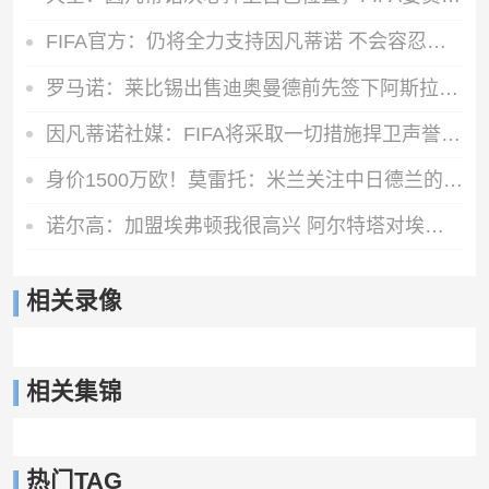
FIFA官方：仍将全力支持因凡蒂诺 不会容忍外界对FIFA诚信的攻击
罗马诺：莱比锡出售迪奥曼德前先签下阿斯拉尼，之后才会放他体检
因凡蒂诺社媒：FIFA将采取一切措施捍卫声誉，继续支持足球的发展
身价1500万欧！莫雷托：米兰关注中日德兰的智利前锋奥索里奥
诺尔高：加盟埃弗顿我很高兴 阿尔特塔对埃弗顿、莫耶斯充满赞美
相关录像
相关集锦
热门TAG