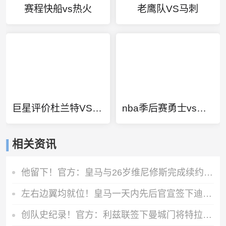
赛程快船vs热火
老鹰队VS马刺
巨星评价杜兰特VS詹姆斯
nba季后赛勇士vs独行侠
相关资讯
他留下！官方：皇马与26岁维尼修斯完成续约，新合同至2032年
左右边翼均就位！皇马一天内先后官宣签下迪奥曼德、续约维尼修斯
创队史纪录！官方：利兹联签下曼城门将特拉福德，总价4500万镑