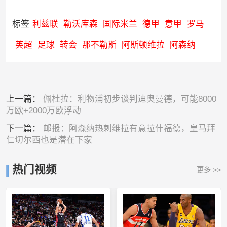
标签
利兹联
勒沃库森
国际米兰
德甲
意甲
罗马
英超
足球
转会
那不勒斯
阿斯顿维拉
阿森纳
上一篇：
佩杜拉：利物浦初步谈判迪奥曼德，可能8000
万欧+2000万欧浮动
下一篇：
邮报：阿森纳热刺维拉有意拉什福德，皇马拜
仁切尔西也是潜在下家
热门视频
更多 >>