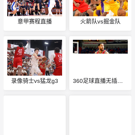
意甲赛程直播
火箭队vs掘金队
录像骑士vs猛龙g3
360足球直播无插件高清下载