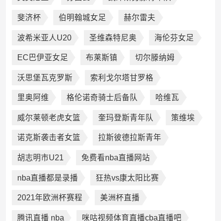
斐济杯
伯明翰城女足
赫尔雷夫
波希米亚人U20
圣维森特尼奥
海伦芬女足
EC巴伊亚女足
布莱斯镇
切尔滕纳姆
沃思堡瓦克罗斯
索利戈尔塔甘罗格
里奥阿维
格伦诺奇骑士后备队
哈维瓦
威尔莱顿老虎女篮
奎玛登斯青年队
策维埃
诺克斯袭击者女篮
拉斯彼德拉斯青年
胡志明市U21
免费看nba直播网站
nba直播都是录播
狂热vs康太阳比赛
2021年欧洲杯赛程
美洲杯直播
腾讯直播 nba
咪咕视频体育直播cba直播吧