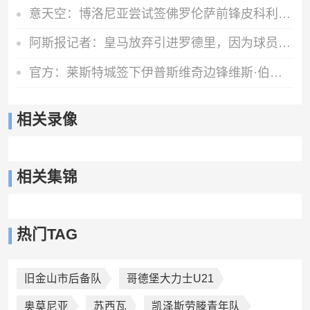
意天空：博洛尼亚尝试签佛罗伦萨前锋皮科利 已准备永久转会报价
阿斯报记者：皇马放弃引进罗德里，因为球员本人已经明确拒绝加盟
官方：莱斯特城签下伊普斯维奇边锋维斯·伯恩斯，签约3年
相关录像
相关集锦
热门TAG
旧金山市后备队
哥德堡大力士U21
奥莫尼亚
苏西瓦
凯泽斯劳滕青年队