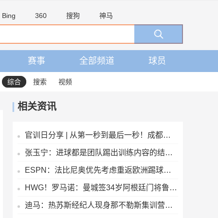
Bing
360
搜狗
神马
赛事
全部频道
球员
综合
搜索
视频
相关资讯
官训日分享 | 从第一秒到最后一秒！成都雄起！
张玉宁：进球都是团队踢出训练内容的结果，祝贺蒋子承完成首秀
ESPN：法比尼奥优先考虑重返欧洲踢球，而不是回到祖国巴西
HWG！罗马诺：曼城签34岁阿根廷门将鲁利达协议，合同2+1
迪马：热苏斯经纪人现身那不勒斯集训营，将商谈球员转会可能性