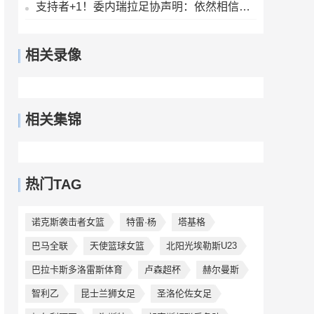
支持者+1！委内瑞拉足协声明：依然相信因凡蒂诺有能力领导FIFA
相关录像
相关集锦
热门TAG
诺克斯袭击者女篮
特雷·杨
塔基格
巴马全联
天使篮球女篮
北阳光埃勒斯U23
巴拉卡斯多洛雷斯体育
卢森超杯
赫尔曼斯
智利乙
昆士兰狮女足
圣洛伦佐女足