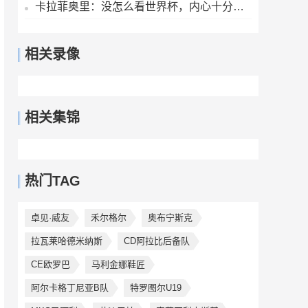
卡拉菲奥里：没怎么看世界杯，内心十分难受，我会把情绪化为动力
相关录像
相关集锦
热门TAG
卓见·威友
禾尔格尔
奥布宁斯克
拉瓦莱哈德米纳斯
CD阿拉比后备队
CE欧罗巴
马利金娜鞋匠
阿尔卡格丁尼亚B队
特罗图尔U19