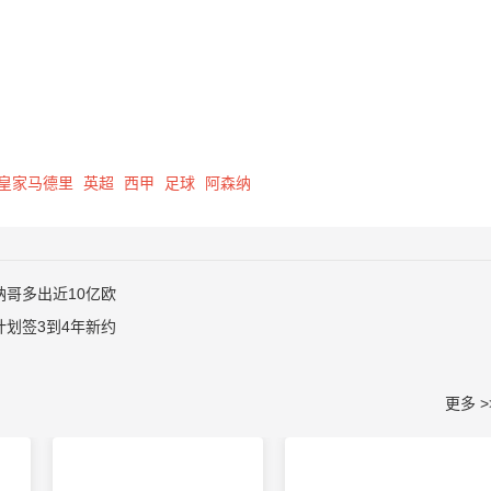
皇家马德里
英超
西甲
足球
阿森纳
纳哥多出近10亿欧
划签3到4年新约
更多 >