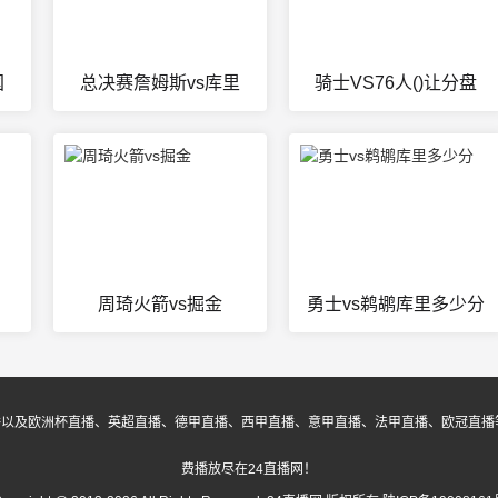
国
总决赛詹姆斯vs库里
骑士VS76人()让分盘
周琦火箭vs掘金
勇士vs鹈鹕库里多少分
播以及欧洲杯直播、英超直播、德甲直播、西甲直播、意甲直播、法甲直播、欧冠直播
费播放尽在24直播网！