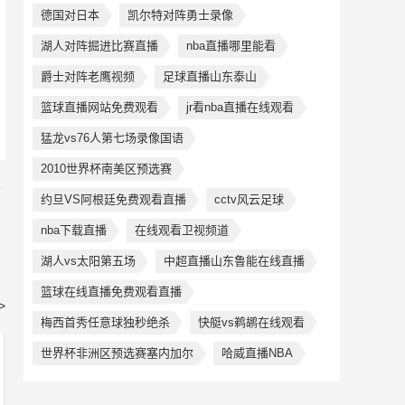
德国对日本
凯尔特对阵勇士录像
湖人对阵掘进比赛直播
nba直播哪里能看
爵士对阵老鹰视频
足球直播山东泰山
篮球直播网站免费观看
jr看nba直播在线观看
猛龙vs76人第七场录像国语
2010世界杯南美区预选赛
约旦VS阿根廷免费观看直播
cctv风云足球
nba下载直播
在线观看卫视频道
湖人vs太阳第五场
中超直播山东鲁能在线直播
篮球在线直播免费观看直播
>
梅西首秀任意球独秒绝杀
快艇vs鹈鹕在线观看
世界杯非洲区预选赛塞内加尔
哈威直播NBA