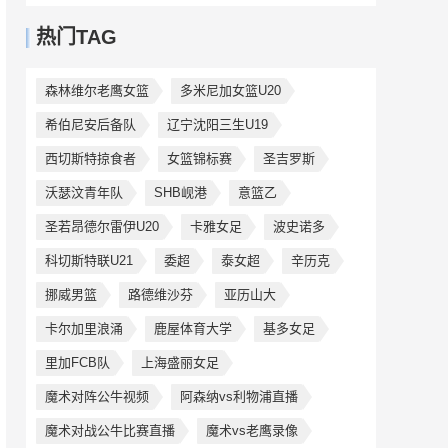
热门TAG
森林维尔老鹰女篮
多米尼加女篮U20
希伯尼安后备队
辽宁沈阳三生U19
西切斯特掠食者
女篮锦标赛
圣吉罗斯
沃瑟汶青年队
SHB岘港
意篮乙
圣若昂德尔雷伊U20
卡雅女足
波史诺多
科切斯特联U21
委超
泰女超
辛历克
挪威男篮
路德维沙芬
亚历山大
卡尔加里浪涌
鹿屋体育大学
基多女足
里加FCB队
上海盛丽女足
魔术对阵公牛视频
阿森纳vs利物浦直播
魔术对战公牛比赛直播
魔术vs老鹰录像