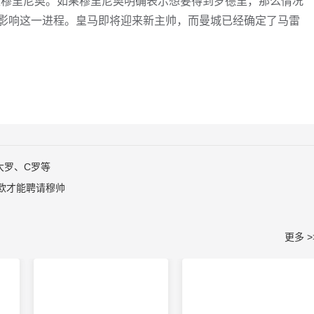
是穆里尼奥。如果穆里尼奥明确表示想要得到罗德里，那么情况
影响这一进程。皇马即将迎来新主帅，而曼城已经确定了马雷
大罗、C罗等
万欧才能聘请穆帅
更多 >