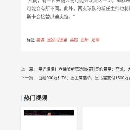
“然而，有一位关键人物可能会改变这一切，那就
可能会有所不同。此外，两支球队的新任主帅也将
斯卡会接替瓜迪奥拉。”
标签
曼城
皇家马德里
英超
西甲
足球
上一篇：
星光熠熠！老佛爷新竞选海报列签约巨星：菲戈、
下一篇：
白给900万！TA：因主席选举，皇马需支付1500
热门视频