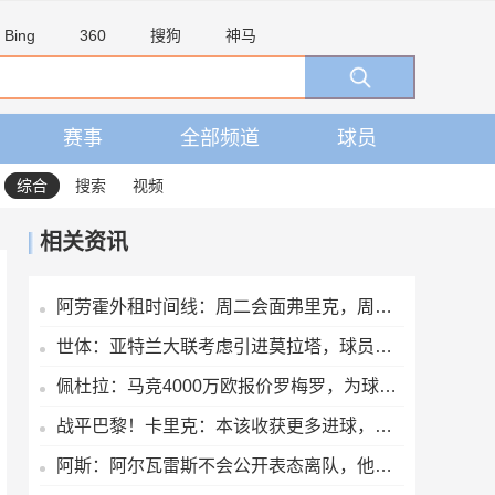
Bing
360
搜狗
神马
赛事
全部频道
球员
综合
搜索
视频
相关资讯
阿劳霍外租时间线：周二会面弗里克，周四见利物浦，周五晚间敲定
世体：亚特兰大联考虑引进莫拉塔，球员认为自己还能留在顶级联赛
佩杜拉：马竞4000万欧报价罗梅罗，为球员开出超600万欧年薪
战平巴黎！卡里克：本该收获更多进球，整场闪光点很多，我很欣慰
阿斯：阿尔瓦雷斯不会公开表态离队，他将私下与西蒙尼和马竞沟通