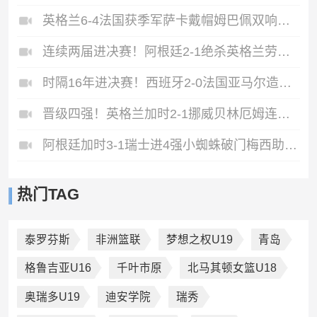
英格兰6-4法国获季军萨卡戴帽姆巴佩双响创纪录奥利塞2助+失良机
连续两届进决赛！阿根廷2-1绝杀英格兰劳塔罗恩佐破门梅西两助攻
时隔16年进决赛！西班牙2-0法国亚马尔造点奥亚萨瓦尔、波罗破门
晋级四强！英格兰加时2-1挪威贝林厄姆连场双响谢尔德鲁普破门
阿根廷加时3-1瑞士进4强小蜘蛛破门梅西助攻麦卡恩博洛假摔染红
热门TAG
泰罗芬斯
非洲篮联
梦想之权U19
青岛
格鲁吉亚U16
千叶市原
北马其顿女篮U18
奥瑞多U19
迪安学院
瑞秀