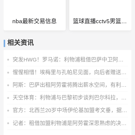
nba最新交易信息
篮球直播cctv5男篮现场直播
相关资讯
突发HWG！罗马诺：利物浦租借巴萨中卫阿劳霍达口头协议
惺惺相惜！埃梅里与孔帕尼见面，向后者赠送礼物
阿斯：巴萨出租阿劳霍将腾出薪水空间，有利于接下来引进罗德里
天空体育：利物浦与巴黎初步谈判巴尔科拉，但估值存在巨大差距
官方：北西兰20岁中场伊伦基加盟考文垂，据悉转会费3000万欧
记者：租借加盟利物浦是阿劳霍深思熟虑的决定，红军承担全部工资