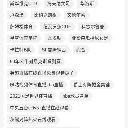
斯华维克U19
海夫纳女足
华洛斯
卢森堡
比约克朗根
文德尔索
萨姆松体育
纽瓦罗莎CDF
科捷尔鲁普
星空体育学院
瓦埃勒
亚松森瓜拉尼女足
卡拉特B队
SF吉姆納西
综合
93年公牛对尼克斯系列赛
英超直播在线直播免费观看瓜子
咪咕视频体育直播cba直播
爵士对阵掘金集锦
2021国足世界杯直播
nba球员名单
中央五台cctv5+直播在线观看
灰熊对阵热火在线观看