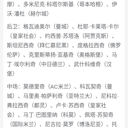
摩）、多米尼克·科塔尔斯基（哥本哈根）、伊
沃·潘杜（赫尔城）
后卫：格瓦迪奥尔（曼城）、杜耶·卡莱塔-卡尔
（皇家社会）、约西普·苏塔洛（阿贾克斯）、
斯坦尼西奇（拜仁慕尼黑）、庞格拉西奇（佛罗
伦萨）、克里斯蒂扬·亚基奇（奥格斯堡）、马
丁·埃尔利奇（中日德兰）、武什科维奇（汉
堡）
中场：莫德里奇（AC米兰）、科瓦契奇（曼
城）、马里奥·帕萨利奇（亚特兰大）、尼科拉·
弗拉西奇（都灵）、卢卡·苏西奇（皇家社
会）、马丁·巴图里纳（科莫）、佩塔·苏契奇
（国际米兰）、尼古拉·莫罗（博洛尼亚）、托