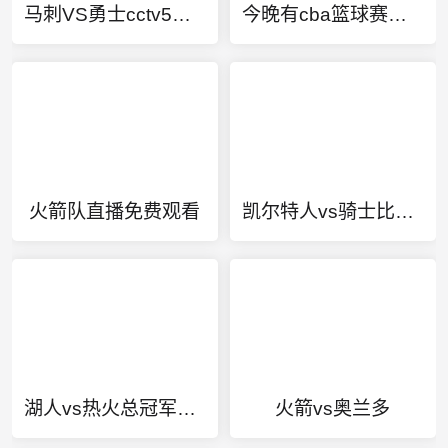
马刺VS勇士cctv5回放视频
今晚有cba篮球赛直播吗
火箭队直播免费观看
凯尔特人vs骑士比赛录像
湖人vs热火总冠军最后一场
火箭vs奥兰多