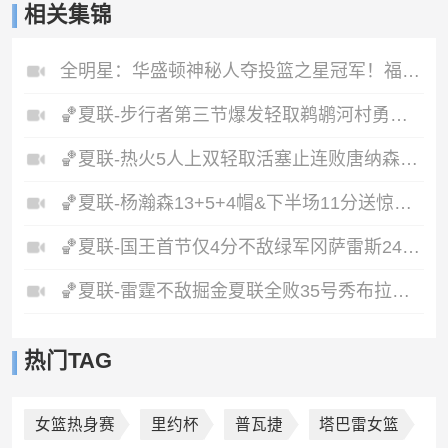
相关集锦
全明星：华盛顿神秘人夺投篮之星冠军！福德夺得三分大赛冠军！
🏀夏联-步行者第三节爆发轻取鹈鹕河村勇辉5+5+12斯劳森22分
🏀夏联-热火5人上双轻取活塞止连败唐纳森20+8+10奥科里27分
🏀夏联-杨瀚森13+5+4帽&下半场11分送惊艳妙传开拓者力克掘金
🏀夏联-国王首节仅4分不敌绿军冈萨雷斯24+10+5塞纳克10+12
🏀夏联-雷霆不敌掘金夏联全败35号秀布拉齐尔32+6马拉14+7+6
热门TAG
女篮热身赛
里约杯
普瓦捷
塔巴雷女篮