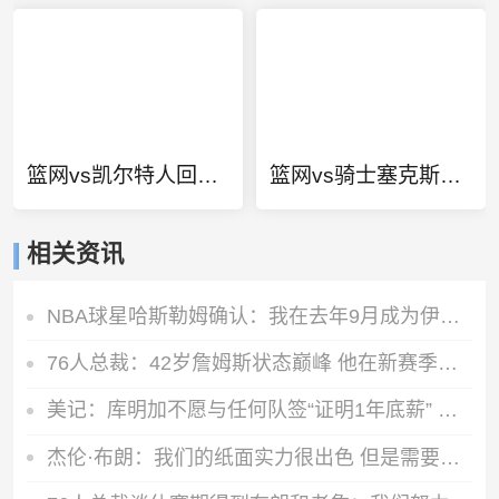
篮网vs凯尔特人回放g1
篮网vs骑士塞克斯顿集锦
相关资讯
NBA球星哈斯勒姆确认：我在去年9月成为伊普斯维奇少数股东
76人总裁：42岁詹姆斯状态巅峰 他在新赛季能打出MVP级别的表现
美记：库明加不愿与任何队签“证明1年底薪” 湖人仍是热门下家
杰伦·布朗：我们的纸面实力很出色 但是需要磨合才能兑现天赋