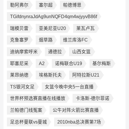
勒阿弗尔
塞尔超
帕德博恩
TGifdnynraJdAg9unNQFD4qm4wjyyvB86f
瑞模贝雷
亚美尼亚U20
莱瓦卢瓦
克鲁塞罗
烟草路
维兰库洛FC
迪纳摩索呼米
通德拉
山西女篮
耶塞尼采
A2
诺梅联合U19
基尔梅斯
莱昂纳德
埃格斯托夫
阿特拉斯U21
TS银河女足
女篮今晚中央5一台直播
世界杯预选赛直播在线播放
卡洛斯-德尔菲诺
兰帕德门线冤案
公牛对阵火箭比赛直播
足总杯曼联vs曼城
2010nba总决赛第7场