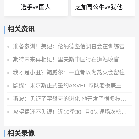
选手vs国人
芝加哥公牛vs犹他爵士
相关资讯
准备参训！美记：伦纳德坚信调查会在训练营开始前结束
期待未来再相见！里夫斯中国行石狮站收官 嘉年华与球迷互动
我才是小丑？鲍威尔：一直都以为热火会留住我 让我和字母哥搭档
欧媒：米尔斯正式签约ASVEL 球队老板兼主帅为托尼·帕克
斯波：见证了字母哥的进化 他开发了很多技巧但他还有上升空间
攻得猛还不失误！近10季30+且0失误场次榜：SGA领跑 浓眉第二
相关录像