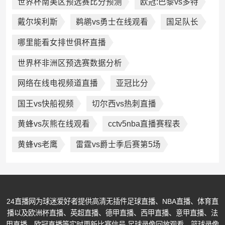
世界杯南美区预选赛比分预测
欧冠:巴黎vs多特
戴尔埃利斯
鹈鹕vs勇士在线观看
国足队长
哪里能看女排世俱杯直播
世界杯非洲区预选赛数据分析
网络在线电视频道直播
亚冠比分
国王vs快船视频
切尔西vs热刺直播
黄蜂vs灰熊在线观看
cctv5nba直播赛程表
黄蜂vs老鹰
雷霆vs爵士季后赛第5场
24直播网为球迷爱好者提供高清无插件足球直播、NBA直播、体育直
播以及欧洲杯直播、英超直播、德甲直播、西甲直播、意甲直播、法
甲直播、欧冠直播等实时更新比赛信号,足球录像回放观看、篮球录像