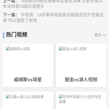
上一篇：
马刺经历6连乐透赛季后进总决赛 历史仅有21
年太阳曾10连乐透更久
下一篇：
字母哥：14岁那年阿迪曾对我耍花招不签我兄
弟 所以我签了耐克
热门视频
更多 >>
威姆斯vs球星
掘金vs湖人视频