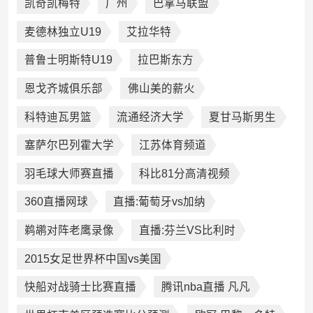
凯奇凯梅特
广州
巴拿马联盟
麦德林独立U19
艾拉华特
普鲁士明斯特U19
拉巴斯东方
恩戈齐城俱乐部
佛山美的薪火
科特迪瓦男篮
流通经济大学
夏甘马斯男生
塞萨尔巴列霍大学
江苏体育频道
羽毛球大师赛直播
科比81分高清视频
360直播网球
直播:葡萄牙vs加纳
鹈鹕对阵老鹰录像
直播:芬兰VS比利时
2015女足世界杯中国vs美国
快船对战骑士比赛直播
腾讯nba直播 凡凡