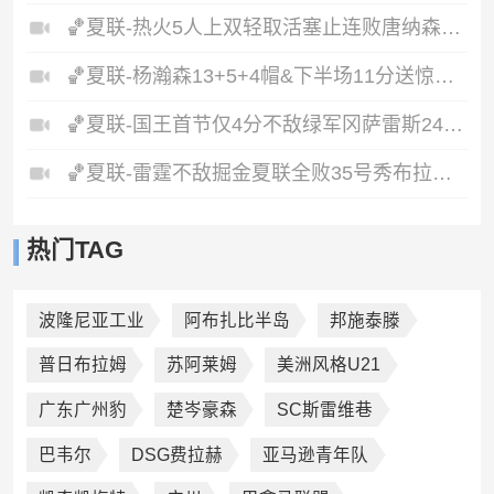
🏀夏联-热火5人上双轻取活塞止连败唐纳森20+8+10奥科里27分
🏀夏联-杨瀚森13+5+4帽&下半场11分送惊艳妙传开拓者力克掘金
🏀夏联-国王首节仅4分不敌绿军冈萨雷斯24+10+5塞纳克10+12
🏀夏联-雷霆不敌掘金夏联全败35号秀布拉齐尔32+6马拉14+7+6
热门TAG
波隆尼亚工业
阿布扎比半岛
邦施泰滕
普日布拉姆
苏阿莱姆
美洲风格U21
广东广州豹
楚岑豪森
SC斯雷维巷
巴韦尔
DSG费拉赫
亚马逊青年队