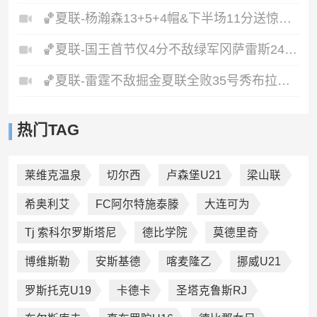
🏀夏联-杨瀚森13+5+4帽&下半场11分送惊艳妙传开拓者力克掘金
🏀夏联-国王首节仅4分不敌绿军冈萨雷斯24+10+5塞纳克10+12
🏀夏联-雷霆不敌掘金夏联全败35号秀布拉齐尔32+6马拉14+7+6
热门TAG
莱维克温泉
切尔西
卢森堡U21
梁山联
希奥利艾
FC阿尔特施泰滕
大连可为
Tj 索科尔罗斯塔尼
德比学院
莫德里奇
博维斯勒
安斯基德
喀麦隆乙
挪威U21
罗斯托克U19
卡德卡
圣塔克鲁斯RJ