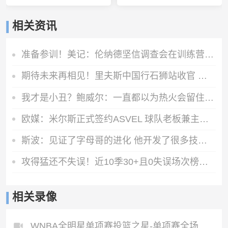
相关资讯
准备参训！美记：伦纳德坚信调查会在训练营开始前结束
期待未来再相见！里夫斯中国行石狮站收官 嘉年华与球迷互动
我才是小丑？鲍威尔：一直都以为热火会留住我 让我和字母哥搭档
欧媒：米尔斯正式签约ASVEL 球队老板兼主帅为托尼·帕克
斯波：见证了字母哥的进化 他开发了很多技巧但他还有上升空间
攻得猛还不失误！近10季30+且0失误场次榜：SGA领跑 浓眉第二
相关录像
WNBA全明星单项赛投篮之星-单项赛全场录像