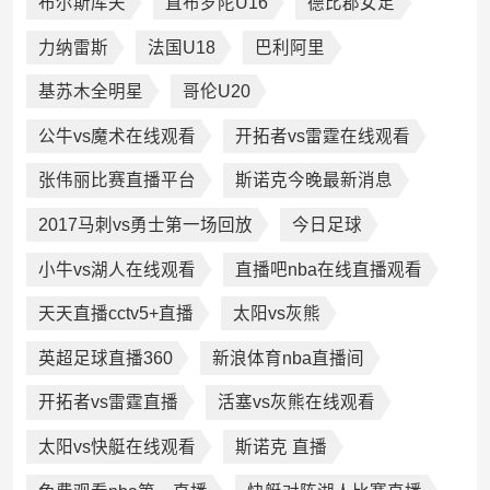
布尔斯库夫
直布罗陀U16
德比郡女足
力纳雷斯
法国U18
巴利阿里
基苏木全明星
哥伦U20
公牛vs魔术在线观看
开拓者vs雷霆在线观看
张伟丽比赛直播平台
斯诺克今晚最新消息
2017马刺vs勇士第一场回放
今日足球
小牛vs湖人在线观看
直播吧nba在线直播观看
天天直播cctv5+直播
太阳vs灰熊
英超足球直播360
新浪体育nba直播间
开拓者vs雷霆直播
活塞vs灰熊在线观看
太阳vs快艇在线观看
斯诺克 直播