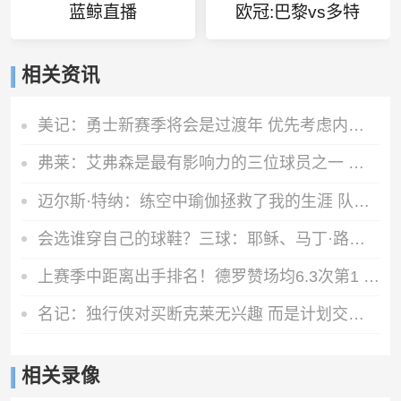
蓝鲸直播
欧冠:巴黎vs多特
相关资讯
美记：勇士新赛季将会是过渡年 优先考虑内部挖潜而非引援
弗莱：艾弗森是最有影响力的三位球员之一 但论生涯成就保罗出色
迈尔斯·特纳：练空中瑜伽拯救了我的生涯 队友还会调侃我练这个
会选谁穿自己的球鞋？三球：耶稣、马丁·路德·金、马尔科姆·X
上赛季中距离出手排名！德罗赞场均6.3次第1 KD第2 英格拉姆第3
名记：独行侠对买断克莱无兴趣 而是计划交易他 加福德需1首轮
相关录像