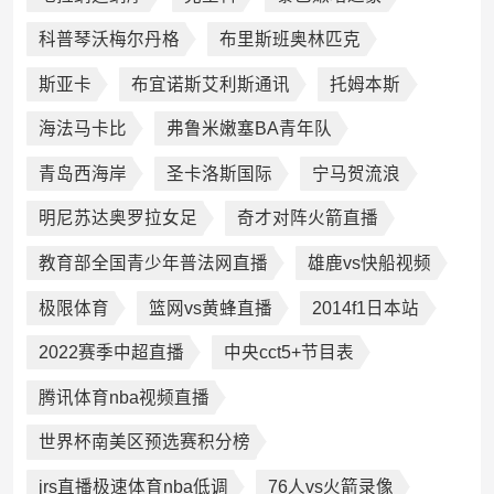
科普琴沃梅尔丹格
布里斯班奥林匹克
斯亚卡
布宜诺斯艾利斯通讯
托姆本斯
海法马卡比
弗鲁米嫩塞BA青年队
青岛西海岸
圣卡洛斯国际
宁马贺流浪
明尼苏达奥罗拉女足
奇才对阵火箭直播
教育部全国青少年普法网直播
雄鹿vs快船视频
极限体育
篮网vs黄蜂直播
2014f1日本站
2022赛季中超直播
中央cct5+节目表
腾讯体育nba视频直播
世界杯南美区预选赛积分榜
jrs直播极速体育nba低调
76人vs火箭录像