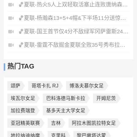
🏀夏联-热火5人上双轻取活塞止连败唐纳森20+8+10奥科里27分
🏀夏联-杨瀚森13+5+4帽&下半场11分送惊艳妙传开拓者力克掘金
🏀夏联-国王首节仅4分不敌绿军冈萨雷斯24+10+5塞纳克10+12
🏀夏联-雷霆不敌掘金夏联全败35号秀布拉齐尔32+6马拉14+7+6
热门TAG
颂萨
哥塔卡扎 RJ
博洛夫慕尔女足
埃瓦尔女足
巴科洛德马斯卡拉
开姆尼茨
加拉费瑞登
基多天主大学女足
亚冠精英联赛
吉林
阿拉木图凯拉特女足
地拉纳迪纳摩
克里科
黎巴嫩塔达蒙