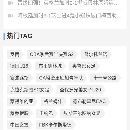
晋级四强！英格兰加时2-1挪威贝林厄姆连场双响谢尔德鲁普破门
阿根廷加时3-1瑞士进4强小蜘蛛破门梅西助攻麦卡恩博洛假摔染红
热门TAG
罗丙
CBA季后赛半决赛G2
普尔托兰诺
德国U16
布里德林城
奥鲁巴女足
塞浦路斯
CA塔奎里庭加青年队
十一号公路
克拉克斯顿SC女足
圣保罗兄弟女子U20
蒙得维的亚
格兰姆什
德布勒森尼EAC
蒙乔伊联
里约乙
埃斯基尔图纳女足
中国女篮
FBK卡尔斯塔德