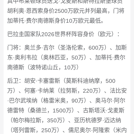
其中布莱顿球员迭戈·戈麦斯和斯特拉斯堡球员
胡利奥·恩西索身价2500万欧元并列最高，门将
加蒂托·费尔南德斯身价10万欧元最低。
巴拉圭国家队2026世界杯阵容身价（欧元）：
门将：奥兰多·吉尔（圣洛伦索，600万​）、加斯
东·奥利韦拉​（奥林匹亚，50万）、加蒂托·费尔
南德斯（波特诺山丘，10万）
后卫：胡安·卡塞雷斯（莫斯科迪纳摩，500
万）、何塞·卡纳莱（拉努斯，220万）、法比安
·巴尔武埃纳（格雷米奥，90万）、奥马尔·阿尔
德雷特（桑德兰，1500万）、古斯塔沃·戈麦斯
（帕尔梅拉斯，350万）、亚历杭德罗·迈达纳
（塔列雷斯，250万）、儒尼奥尔·阿隆索（米内