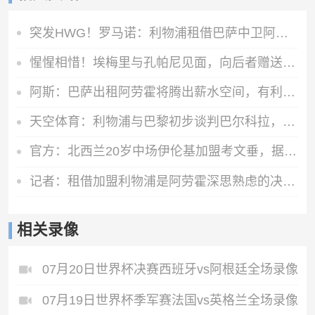
突发HWG！罗马诺：利物浦租借巴萨中卫阿劳霍达口头协议
惺惺相惜！埃梅里与孔帕尼见面，向后者赠送礼物
阿斯：巴萨出租阿劳霍将腾出薪水空间，有利于接下来引进罗德里
天空体育：利物浦与巴黎初步谈判巴尔科拉，但估值存在巨大差距
官方：北西兰20岁中场伊伦基加盟考文垂，据悉转会费3000万欧
记者：租借加盟利物浦是阿劳霍深思熟虑的决定，红军承担全部工资
相关录像
07月20日世界杯决赛西班牙vs阿根廷全场录像
07月19日世界杯季军赛法国vs英格兰全场录像