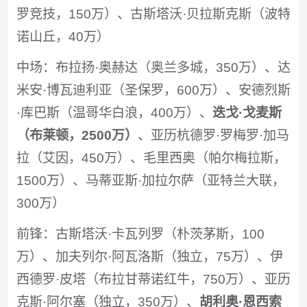
罗竞技，150万）、古斯塔沃·贝拉斯克斯（波特
诺山丘​，40万）
中场：布拉扬·奥赫达（奥兰多城​，350万）、达
米安·博瓦迪利亚（圣保罗，600万）、安德烈斯
·库巴斯（温哥华白浪，400万）、
迭戈·戈麦斯
（布莱顿，2500万）
、亚历杭德罗·罗梅罗·加马
拉（艾因，450万）、毛里西奥（帕尔梅拉斯，
1500万）、马蒂亚斯·加拉尔萨（亚特兰大联，
300万）
前锋：古斯塔沃·卡瓦列罗（朴茨茅斯，100
万）、加夫列尔·阿瓦洛斯（独立，75万）、伊
西德罗·皮塔（布拉甘蒂诺红牛，750万）、亚历
克斯·阿尔塞（独立，350万）、
胡利奥·恩西索