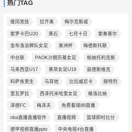
热门TAG
维冈竞技
拉齐奥
梅尔克斯咸
索罗卡巴U20
黑石
七月十日
索奏普尔
金布洛治狮队女足
美洲杯
梅德斯托联
中台联
PAOK沙朗历基女足
帕纳托利克斯
马来西亚U17
莱昂女足U19
兹德斯维克
科萨肯男生
马耳他
比拉威尼卡
腓特烈
里瓦罗拉
西泽托米哈里女足
格洛比纳
泽德FC
梅泽夫
免费看球88直播
nba直播直播软件
直播视频
篮球即时比分
德甲视频直播pptv
中央电视4台直播