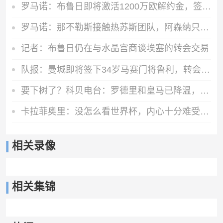
罗马诺：布鲁日即将激活1200万欧解约金，签下马略卡前锋比尔希利
罗马诺：那不勒斯接触热苏斯团队，阿森纳只接受永久转会
记者：布鲁日仍在与水晶宫商谈埃塞的转会交易
队报：曼城即将签下34岁马赛门将鲁利，转会费350万欧元
要下树了？科贝电台：罗德里和皇马已降温，巴萨和他达成个人协议
卡拉菲奥里：没怎么看世界杯，内心十分难受，我会把情绪化为动力
相关录像
相关集锦