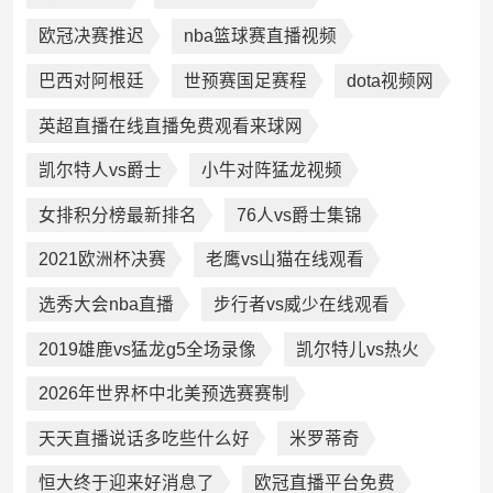
欧冠决赛推迟
nba篮球赛直播视频
巴西对阿根廷
世预赛国足赛程
dota视频网
英超直播在线直播免费观看来球网
凯尔特人vs爵士
小牛对阵猛龙视频
女排积分榜最新排名
76人vs爵士集锦
2021欧洲杯决赛
老鹰vs山猫在线观看
选秀大会nba直播
步行者vs威少在线观看
2019雄鹿vs猛龙g5全场录像
凯尔特儿vs热火
2026年世界杯中北美预选赛赛制
天天直播说话多吃些什么好
米罗蒂奇
恒大终于迎来好消息了
欧冠直播平台免费