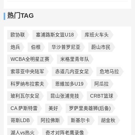
热门TAG
欧协联
塞浦路斯女篮U18
库班火车头
炮兵
伯根
华沙普罗尼亚
蔚山市民
WCBA全明星正赛
米格里青年队
索菲亚中央陆军
赤道几内亚女足
危地马拉
科罗纳布拉索夫
恩維加多U19
阿瓜拉
玻利瓦尔女足
昆山张浦竞技
CRBT篮球
CA 萨斯特雷
美好
罗萨里奥雄狮(后备)
哥斯LDB
阿拉佛斯
斯基尔卡
胡金秋
湖人vs热火
奇才对阵老鹰录像