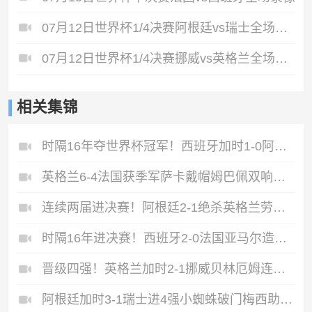
07月12日世界杯1/4决赛阿根廷vs瑞士全场录像
07月12日世界杯1/4决赛挪威vs英格兰全场录像
相关集锦
时隔16年夺世界杯冠军！西班牙加时1-0阿根廷费兰制胜恩佐染红
英格兰6-4法国获季军萨卡戴帽姆巴佩双响创纪录奥利塞2助+失良机
连续两届进决赛！阿根廷2-1绝杀英格兰劳塔罗恩佐破门梅西两助攻
时隔16年进决赛！西班牙2-0法国亚马尔造点奥亚萨瓦尔、波罗破门
晋级四强！英格兰加时2-1挪威贝林厄姆连场双响谢尔德鲁普破门
阿根廷加时3-1瑞士进4强小蜘蛛破门梅西助攻麦卡恩博洛假摔染红