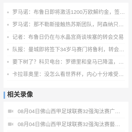
罗马诺：布鲁日即将激活1200万欧解约金，签下马略卡前锋比尔希利
罗马诺：那不勒斯接触热苏斯团队，阿森纳只接受永久转会
记者：布鲁日仍在与水晶宫商谈埃塞的转会交易
队报：曼城即将签下34岁马赛门将鲁利，转会费350万欧元
要下树了？科贝电台：罗德里和皇马已降温，巴萨和他达成个人协议
卡拉菲奥里：没怎么看世界杯，内心十分难受，我会把情绪化为动力
相关录像
08月04日佛山西甲足球联赛32强淘汰赛广东西南建设VS香港圣徒全场录像
08月04日佛山西甲足球联赛32强淘汰赛藝品高國際VS湛江狂狼·粵辉能源全场录像