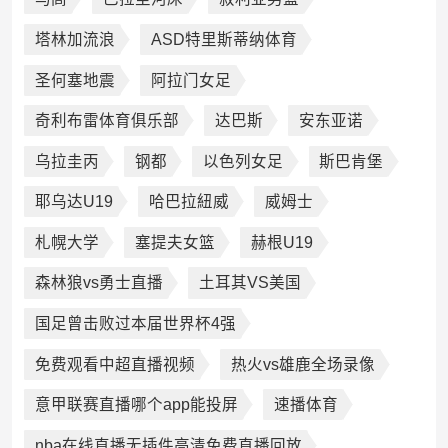
塔林加流浪
ASD特里斯蒂纳体育
圣何塞地震
阿拉门女足
奇利布雷体育俱乐部
达巴斯
安东亚诺
乌拉圭丙
钢都
以色列女足
斯巴肯堡
耶乌达U19
哈巴拉紐威
威姆士
札幌大学
塞提夫女篮
赫根U19
森林狼vs勇士直播
土耳其VS美国
国足曾击败过本届世界杯4强
免费观看中超直播视频
热火vs雄鹿全场录像
意甲联赛直播哪个app能投屏
速播体育
nba在线直播无插件高清免费直播回放