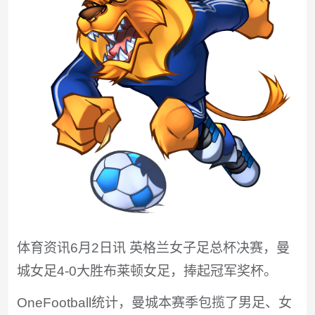
体育资讯6月2日讯 英格兰女子足总杯决赛，曼
城女足4-0大胜布莱顿女足，捧起冠军奖杯。
OneFootball统计，曼城本赛季包揽了男足、女