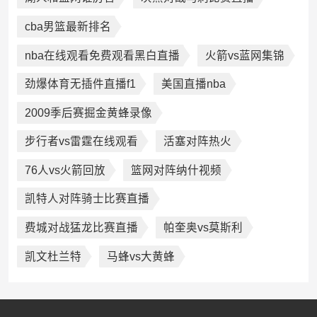
cba男篮最新排名
nba在线观看免费观看黑白直播
火箭vs蓝网集锦
劲爆体育无插件直播f1
美国直播nba
2009季后赛掘金黄蜂录像
步行者vs雷霆在线观看
活塞对阵热火
76人vs火箭回放
篮网对阵纳什视频
凯特人对阵骑士比赛直播
费城对战猛龙比赛直播
帕奎奥vs莫斯利
凯文杜兰特
马蜂vs大黄蜂