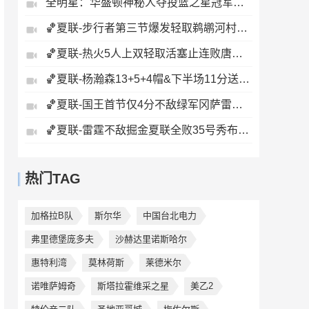
全明星：华盛顿神秘人夺投篮之星冠军！福德夺得三分大赛冠军！
🏀夏联-步行者第三节爆发轻取鹈鹕河村勇辉5+5+12斯劳森22分
🏀夏联-热火5人上双轻取活塞止连败唐纳森20+8+10奥科里27分
🏀夏联-杨瀚森13+5+4帽&下半场11分送惊艳妙传开拓者力克掘金
🏀夏联-国王首节仅4分不敌绿军冈萨雷斯24+10+5塞纳克10+12
🏀夏联-雷霆不敌掘金夏联全败35号秀布拉齐尔32+6马拉14+7+6
热门TAG
加格拉B队
斯尔华
中国台北电力
弗里德堡庞多夫
沙赫达里诺斯哈尔
惠特利湾
莫林荷斯
莱德米尔
诺唯萨姆奇
斯塔拉霍维采之星
美乙2