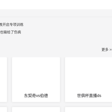
教开启专项训练
士也输给了伤病
更多 >
东契奇vs伯德
世俱杯直播ds