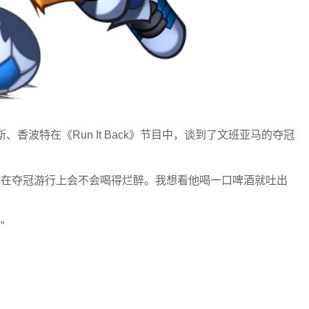
、香波特在《Run It Back》节目中，谈到了文班亚马的夺冠
他在夺冠游行上会不会喝得烂醉。我想看他喝一口啤酒就吐出
”