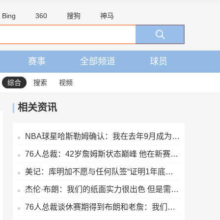
Bing
360
搜狗
神马
赛事
全部频道
球员
综合
搜索
视频
相关资讯
NBA球星哈斯勒姆确认：我在去年9月成为伊普斯维奇少数股东
76人总裁：42岁詹姆斯状态巅峰 他在新赛季能打出MVP级别的表现
美记：库明加不愿与任何队签“证明1年底薪” 湖人仍是热门下家
杰伦·布朗：我们的纸面实力很出色 但是需要磨合才能兑现天赋
76人总裁谈休赛期得到布朗和老詹：我们努力争取 并达成理想运作