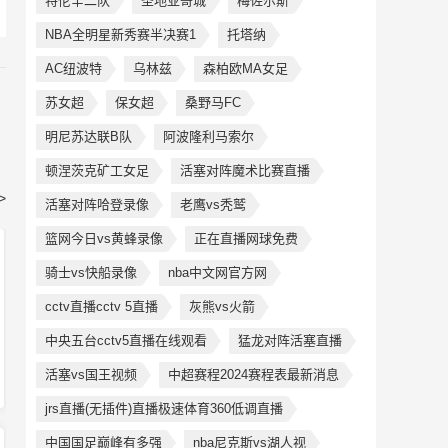
特伦辛二队
圣地亚哥城
梅佐尔斯
NBA全明星新秀赛半决赛1
托塔纳
AC纽波特
乌林兹
森柏欧MA女足
苏女超
保女超
桑野马FC
明尼苏达联B队
阿波隆利马索尔
顿涅茨克矿工女足
活塞对阵魔术比赛直播
>
活塞对阵哈登录像
老鹰vs秃鹫
篮网今日vs黄蜂录像
正在直播网球免费
骑士vs快船录像
nba中文网官方网
cctv直播cctv 5直播
灰熊vs火箭
中央五台cctv5直播在线观看
猛龙对阵活塞直播
活塞vs国王视频
中超赛程2024赛程表最新消息
jrs直播(无插件)直播极速体育360低调直播
中国国足巅峰有多强
nba尼克斯vs湖人视