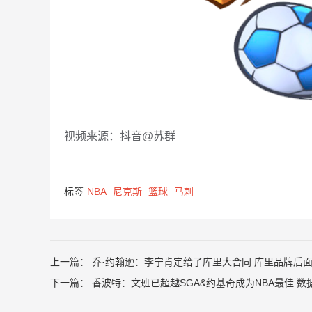
视频来源：抖音@苏群
标签
NBA
尼克斯
篮球
马刺
上一篇：
乔·约翰逊：李宁肯定给了库里大合同 库里品牌后面
下一篇：
香波特：文班已超越SGA&约基奇成为NBA最佳 