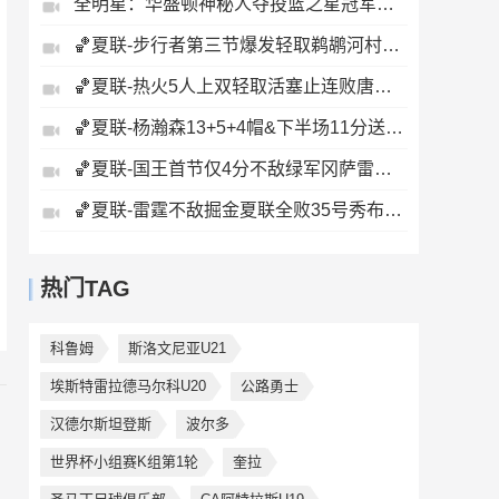
全明星：华盛顿神秘人夺投篮之星冠军！福德夺得三分大赛冠军！
🏀夏联-步行者第三节爆发轻取鹈鹕河村勇辉5+5+12斯劳森22分
🏀夏联-热火5人上双轻取活塞止连败唐纳森20+8+10奥科里27分
🏀夏联-杨瀚森13+5+4帽&下半场11分送惊艳妙传开拓者力克掘金
🏀夏联-国王首节仅4分不敌绿军冈萨雷斯24+10+5塞纳克10+12
🏀夏联-雷霆不敌掘金夏联全败35号秀布拉齐尔32+6马拉14+7+6
热门TAG
科鲁姆
斯洛文尼亚U21
埃斯特雷拉德马尔科U20
公路勇士
汉德尔斯坦登斯
波尔多
世界杯小组赛K组第1轮
奎拉