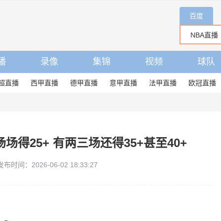
百度
播
录像
集锦
视频
球队
超直播
西甲直播
德甲直播
意甲直播
法甲直播
欧冠直播
得25+ 有两三场还得35+甚至40+
发布时间：2026-06-02 18:33:27