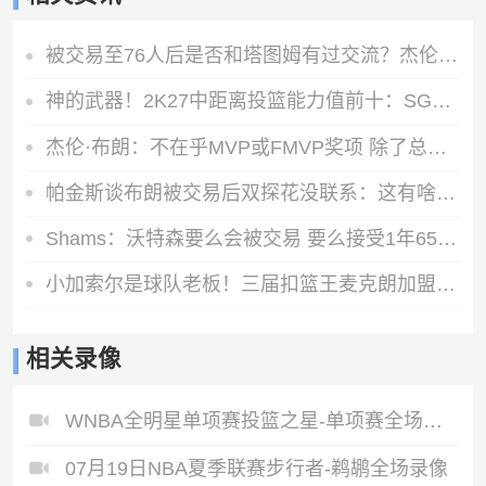
被交易至76人后是否和塔图姆有过交流？杰伦·布朗：没怎么聊过
神的武器！2K27中距离投篮能力值前十：SGA一枝独秀 KD并列第三
杰伦·布朗：不在乎MVP或FMVP奖项 除了总冠军没任何东西能打动我
帕金斯谈布朗被交易后双探花没联系：这有啥惊讶？他们场外没私交
Shams：沃特森要么会被交易 要么接受1年650万的资质报价留队
小加索尔是球队老板！三届扣篮王麦克朗加盟西班牙赫罗纳俱乐部
相关录像
WNBA全明星单项赛投篮之星-单项赛全场录像
07月19日NBA夏季联赛步行者-鹈鹕全场录像