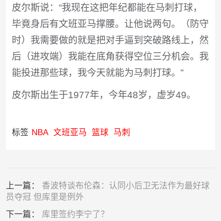
皮尔斯说：“我现在这把年纪都能在马刺打球，
毕竟身后有文班亚马撑腰。让他说两句。（防守
时）我需要做的就是把对手逼到突破路线上，然
后（进攻端）我能在底角获得空位三分机会。我
能投进那些球，我今天就能为马刺打球。”
皮尔斯出生于1977年，今年48岁，虚岁49。
标签
NBA
文班亚马
篮球
马刺
上一篇：
香波特谈布伦森：认同小后卫无法作为最好球
员夺冠 但库里是例外
下一篇：
库里签约李宁了？