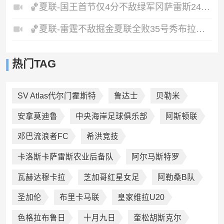
🏀夏联-国王首节仅4分不敌绿军冈萨雷斯24+10+5塞纳克10+12
🏀夏联-雷霆不敌掘金夏联全败35号秀布拉齐尔32+6马拉14+7+6
热门TAG
SV Atlas代尔门霍斯特
鲁达士
贝勒米
安拿莫迪鲁
中央海岸足球俱乐部
阿斯顿联
邓巴流浪者FC
希洪竞技
卡洛斯卡萨雷斯农业后备队
阿尔马斯特罗
瓦赫达穆卡拉
芝加哥红星女足
阿勒桑B队
圣加伦
布里卡马联
皇家维拉U20
色格拉布鲁日
十月九日
奎松胡斯克尔