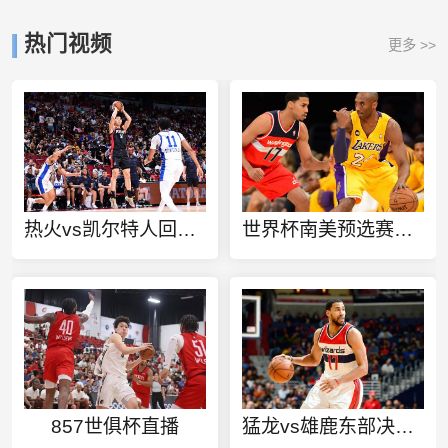
热门视频
更多 >>
热火vs凯尔特人回放g7
世界杯南美预选赛最新积分榜排名表
857世俱杯直播
猛龙vs雄鹿东部决赛G5回放