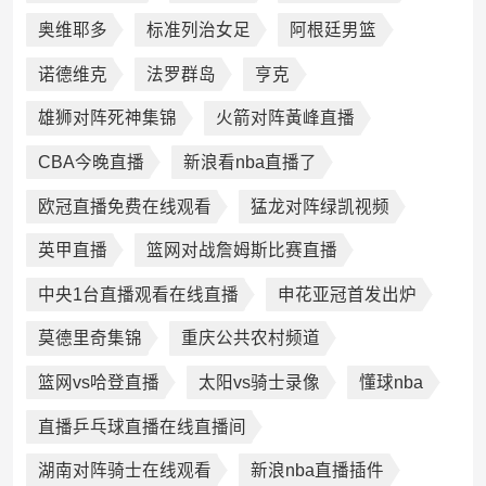
奥维耶多
标准列治女足
阿根廷男篮
诺德维克
法罗群岛
亨克
雄狮对阵死神集锦
火箭对阵黃峰直播
CBA今晚直播
新浪看nba直播了
欧冠直播免费在线观看
猛龙对阵绿凯视频
英甲直播
篮网对战詹姆斯比赛直播
中央1台直播观看在线直播
申花亚冠首发出炉
莫德里奇集锦
重庆公共农村频道
篮网vs哈登直播
太阳vs骑士录像
懂球nba
直播乒乓球直播在线直播间
湖南对阵骑士在线观看
新浪nba直播插件