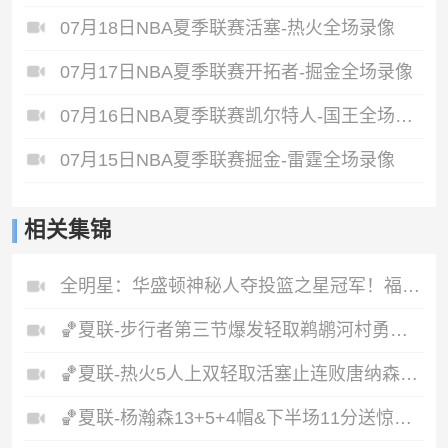
07月18日NBA夏季联赛活塞-热火全场录像
07月17日NBA夏季联赛开拓者-掘金全场录像
07月16日NBA夏季联赛凯尔特人-国王全场录像
07月15日NBA夏季联赛掘金-雷霆全场录像
相关集锦
全明星：华盛顿神秘人夺投篮之星冠军！福德夺得三分大赛冠军！
🏀夏联-步行者第三节爆发轻取鹈鹕河村勇辉5+5+12斯劳森22分
🏀夏联-热火5人上双轻取活塞止连败唐纳森20+8+10奥科里27分
🏀夏联-杨瀚森13+5+4帽&下半场11分送惊艳妙传开拓者力克掘金