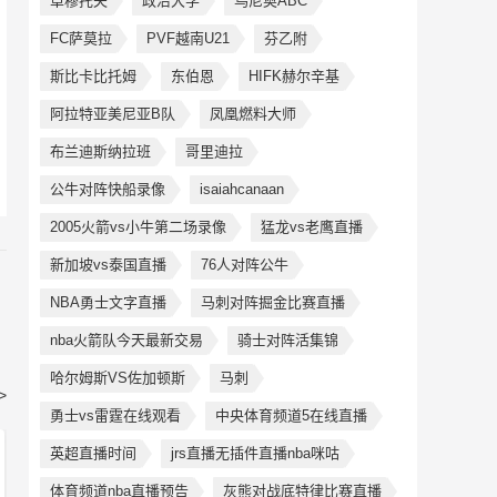
卓穆托夫
政治大学
乌尼奥ABC
FC萨莫拉
PVF越南U21
芬乙附
斯比卡比托姆
东伯恩
HIFK赫尔辛基
阿拉特亚美尼亚B队
凤凰燃料大师
布兰迪斯纳拉班
哥里迪拉
公牛对阵快船录像
isaiahcanaan
2005火箭vs小牛第二场录像
猛龙vs老鹰直播
新加坡vs泰国直播
76人对阵公牛
NBA勇士文字直播
马刺对阵掘金比赛直播
nba火箭队今天最新交易
骑士对阵活集锦
哈尔姆斯VS佐加顿斯
马刺
>
勇士vs雷霆在线观看
中央体育频道5在线直播
英超直播时间
jrs直播无插件直播nba咪咕
体育频道nba直播预告
灰熊对战底特律比赛直播