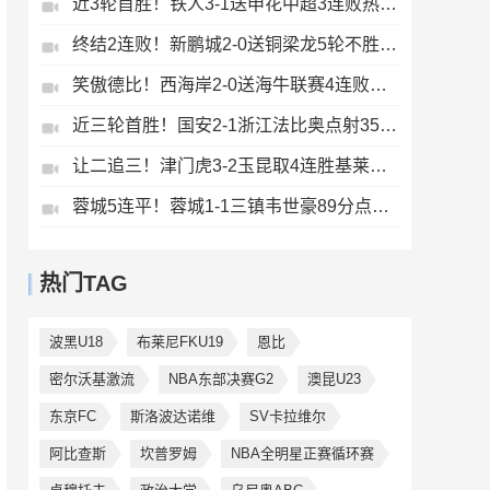
近3轮首胜！铁人3-1送申花中超3连败热菲尼奥双响邦本宜裕传射
终结2连败！新鹏城2-0送铜梁龙5轮不胜37岁姜至鹏破门韦斯利建功
笑傲德比！西海岸2-0送海牛联赛4连败海牛仍垫底西海岸升至第二
近三轮首胜！国安2-1浙江法比奥点射35岁张稀哲制胜王钰栋送助攻
让二追三！津门虎3-2玉昆取4连胜基莱斯读秒绝杀萨尔瓦多破门
蓉城5连平！蓉城1-1三镇韦世豪89分点射救主费利佩造点李昂破门
热门TAG
波黑U18
布莱尼FKU19
恩比
密尔沃基激流
NBA东部决赛G2
澳昆U23
东京FC
斯洛波达诺维
SV卡拉维尔
阿比查斯
坎普罗姆
NBA全明星正赛循环赛