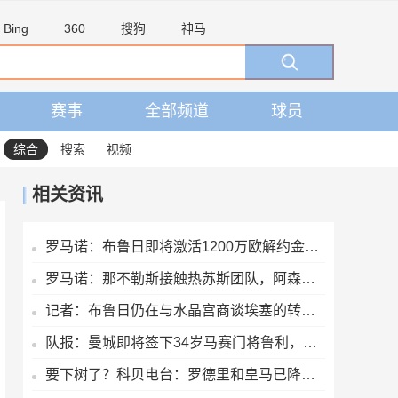
Bing
360
搜狗
神马
赛事
全部频道
球员
综合
搜索
视频
相关资讯
罗马诺：布鲁日即将激活1200万欧解约金，签下马略卡前锋比尔希利
罗马诺：那不勒斯接触热苏斯团队，阿森纳只接受永久转会
记者：布鲁日仍在与水晶宫商谈埃塞的转会交易
队报：曼城即将签下34岁马赛门将鲁利，转会费350万欧元
要下树了？科贝电台：罗德里和皇马已降温，巴萨和他达成个人协议