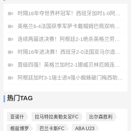
时隔16年夺世界杯冠军！西班牙加时1-0阿根廷费兰制胜恩佐染红
英格兰6-4法国获季军萨卡戴帽姆巴佩双响创纪录奥利塞2助+失良机
连续两届进决赛！阿根廷2-1绝杀英格兰劳塔罗恩佐破门梅西两助攻
时隔16年进决赛！西班牙2-0法国亚马尔造点奥亚萨瓦尔、波罗破门
晋级四强！英格兰加时2-1挪威贝林厄姆连场双响谢尔德鲁普破门
阿根廷加时3-1瑞士进4强小蜘蛛破门梅西助攻麦卡恩博洛假摔染红
热门TAG
亚诺什
拉马特拉奥勒女足FC
比尔森胜利
根兹博罗
巴兰卡斯FC
ABA U23