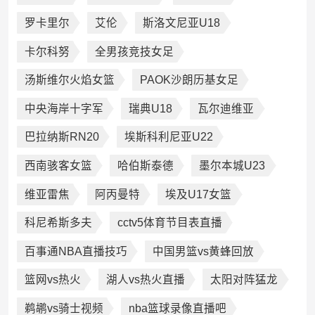
罗卡里尔
艾伦
斯洛文尼亚U18
卡尔科努
全男孩竞技女足
汤斯维尔火焰女篮
PAOK沙朗历基女足
中央海岸十字军
瑞典U18
瓦尔迪维亚
巴拉纳斯RN20
埃斯科利尼亚U22
西南骇客女篮
哈伯斯泰德
墨尔本城U23
维亚雷焦
阿丙曼特
埃及U17女篮
科尼希斯多夫
cctv5体育节目表直播
百事通NBA直播技巧
中国男篮vs黄蜂回放
篮网vs热火
湖人vs热火直播
太阳对阵猛龙
鹈鹕vs骑士视频
nba篮球录像直播吧