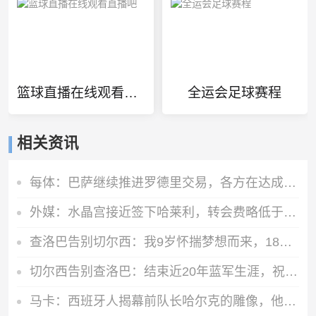
篮球直播在线观看直播吧
全运会足球赛程
相关资讯
每体：巴萨继续推进罗德里交易，各方在达成协议前仍保持谨慎态度
外媒：水晶宫接近签下哈莱利，转会费略低于3000万欧元
查洛巴告别切尔西：我9岁怀揣梦想而来，18年后是时候说再见了
切尔西告别查洛巴：结束近20年蓝军生涯，祝他在科莫一切顺利！
马卡：西班牙人揭幕前队长哈尔克的雕像，他在09年因心脏病离世