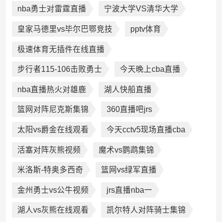
nba勇士对雷霆直播
宁波大学VS清华大学
皇家马德里vs毕尔巴鄂竞技
pptv体育
极速体育无插件在线直播
步行者115-106击败勇士
今天晚上cba直播
nba直播热火对雄鹿
湖人快船直播
篮网对阵尼克斯集锦
360直播吧jrs
太阳vs爵金在线观看
今天cctv5现场直播cba
活塞对阵灰熊视频
魔术vs鹦鹉集锦
米洛斯-特奥多西奇
篮网vs绿军直播
金州勇士vs公牛视频
jrs直播nba一
湖人vs灰熊在线观看
凯尔特人对阵骑士集锦