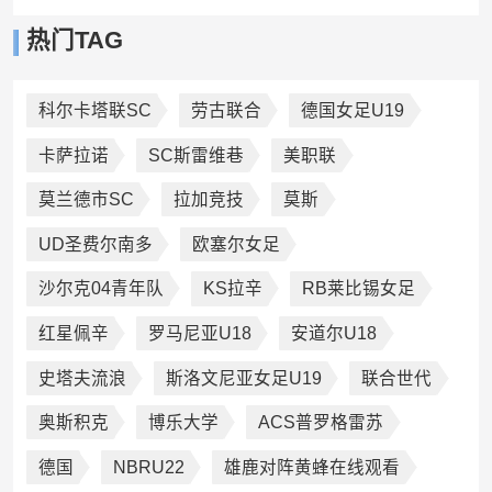
热门TAG
科尔卡塔联SC
劳古联合
德国女足U19
卡萨拉诺
SC斯雷维巷
美职联
莫兰德市SC
拉加竞技
莫斯
UD圣费尔南多
欧塞尔女足
沙尔克04青年队
KS拉辛
RB莱比锡女足
红星佩辛
罗马尼亚U18
安道尔U18
史塔夫流浪
斯洛文尼亚女足U19
联合世代
奥斯积克
博乐大学
ACS普罗格雷苏
德国
NBRU22
雄鹿对阵黄蜂在线观看