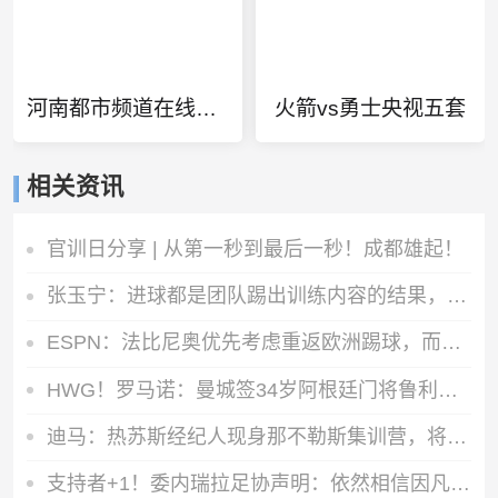
河南都市频道在线直播
火箭vs勇士央视五套
相关资讯
官训日分享 | 从第一秒到最后一秒！成都雄起！
张玉宁：进球都是团队踢出训练内容的结果，祝贺蒋子承完成首秀
ESPN：法比尼奥优先考虑重返欧洲踢球，而不是回到祖国巴西
HWG！罗马诺：曼城签34岁阿根廷门将鲁利达协议，合同2+1
迪马：热苏斯经纪人现身那不勒斯集训营，将商谈球员转会可能性
支持者+1！委内瑞拉足协声明：依然相信因凡蒂诺有能力领导FIFA