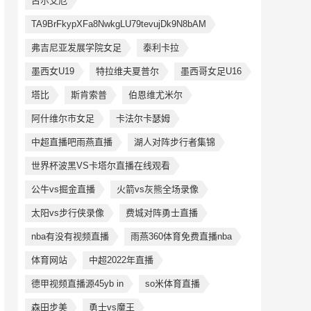
古尔艾厄
TA9BrFkypXFa8NwkgLU79tevujDk9N8bAM
弗吉尼亚发展学院女足
泰利卡拉
墨西女U19
特拉维夫夏普尔
墨西哥女足U16
塔比
斯肯索普
伯恩维尤米尔
阿什维尔市女足
卡法尔卡瑟姆
中超直播吧雨燕直播
湖人对阵步行者集锦
世界杯波黑VS卡塔尔直播在线观看
公牛vs掘金直播
火箭vs灰熊全场录像
太阳vs步行侠录像
费城对阵勇士直播
nba有没有视频直播
雨燕360体育免费直播nba
体育网站
中超2022年直播
德甲视频直播源45yb in
so米体育直播
森田步美
勇士vs魔王