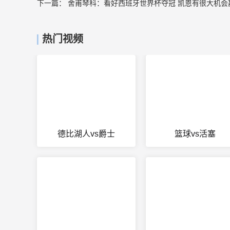
下一篇：
舍甫琴科：看好西班牙世界杯夺冠 凯恩有很大机会
热门视频
德比湖人vs爵士
篮球vs活塞