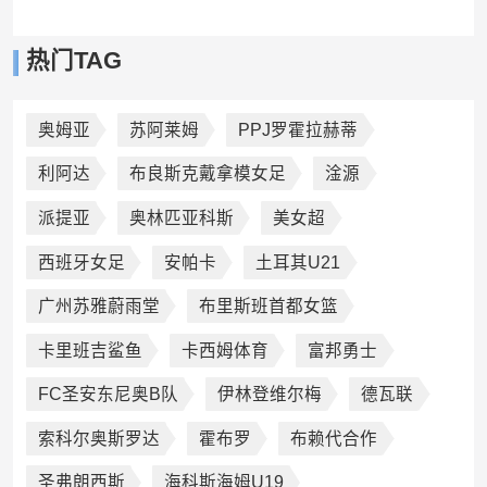
热门TAG
奥姆亚
苏阿莱姆
PPJ罗霍拉赫蒂
利阿达
布良斯克戴拿模女足
淦源
派提亚
奥林匹亚科斯
美女超
西班牙女足
安帕卡
土耳其U21
广州苏雅蔚雨堂
布里斯班首都女篮
卡里班吉鲨鱼
卡西姆体育
富邦勇士
FC圣安东尼奥B队
伊林登维尔梅
德瓦联
索科尔奥斯罗达
霍布罗
布赖代合作
圣弗朗西斯
海科斯海姆U19