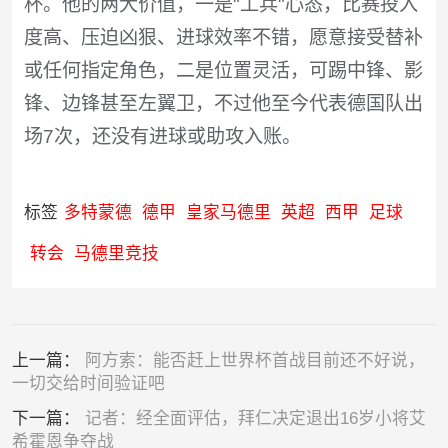
杯。他的两大价值，一是"工兵"心态，比赛投入
度高、压迫凶狠、进球效率不错，愿意接受替补
或任何指定角色，二是位置灵活，可踢中锋、影
锋、边锋甚至左翼卫，不过他至今代表德国队出
场7次，还没有进球或助攻入账。
标签
多特蒙德
德甲
皇家马德里
英超
西甲
足球
转会
马德里竞技
上一篇：
阿方索：能否赶上世界杯首战目前还不好说，
一切交给时间验证吧
下一篇：
记者：经全面评估，拜仁决定退出16岁小将艾
希霍恩争夺战