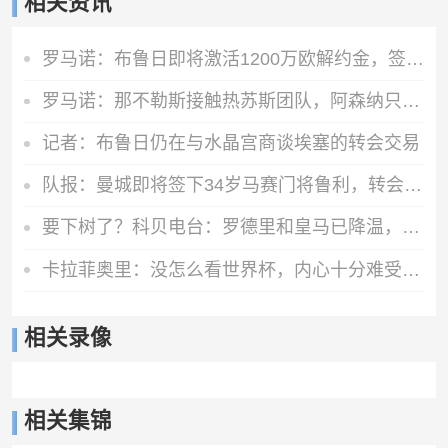
相关资讯
罗马诺：布鲁日即将激活1200万欧解约金，签下马略卡前锋比尔希利
罗马诺：那不勒斯接触热苏斯团队，阿森纳只接受永久转会
记者：布鲁日仍在与水晶宫商谈埃塞的转会交易
队报：曼城即将签下34岁马赛门将鲁利，转会费350万欧元
要下树了？科贝电台：罗德里和皇马已降温，巴萨和他达成个人协议
卡拉菲奥里：没怎么看世界杯，内心十分难受，我会把情绪化为动力
相关录像
相关集锦