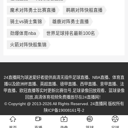
魔术对阵勇士比赛直播
鹈鹕对阵快船直播
骑土vs骑士集锦
雄鹿对阵勇士直播
劲爆体育nba
世界足球排名最新100名
火箭对阵快般集锦
24直播网为球迷爱好者提供高清无插件足球直播、NBA直播、体育直
播以及欧洲杯直播、英超直播、德甲直播、西甲直播、意甲直播、法
甲直播、欧冠直播等实时更新比赛信号,足球录像回放观看、篮球录像
回放,高清体育视频免费播放尽在24直播网！
© Copyright @ 2013-2026 All Rights Reserved. 24直播网 版权所有
陕ICP备19008161号-2
首页
直播
录像
篮球
足球