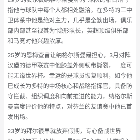
指他与球队中每个人都相处融洽。在多特的三中
卫体系中他是绝对主力，几乎是全勤出场，俱乐
部内部甚至视其为"隐形队长，英超顶级俱乐部
和马竞对他兴趣浓厚。
25岁的恩梅查曾让纳格尔斯曼最担心，3月对阵
汉堡的德甲联赛中他膝盖外侧韧带撕裂，一度可
能无缘世界杯。幸运的是球员恢复顺利，如今他
已成长为多特的中场核心和战略指挥官，具备防
守拦截、组织调度和向前推进的能力，纳格尔斯
曼高度评价他的特点，对芬兰的友谊赛中他已首
发出场。
23岁的拜尔很早就放弃假期，专心备战世界