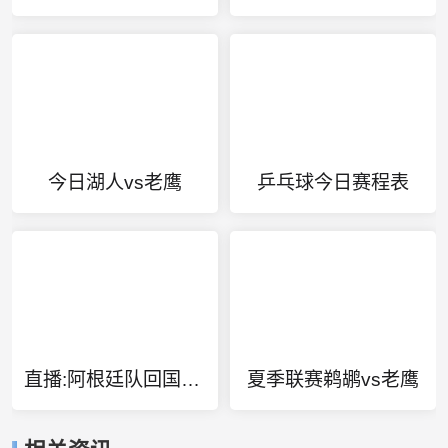
今日湖人vs老鹰
乒乓球今日赛程表
直播:阿根廷队回国球迷在机场欢呼
夏季联赛鹈鹕vs老鹰