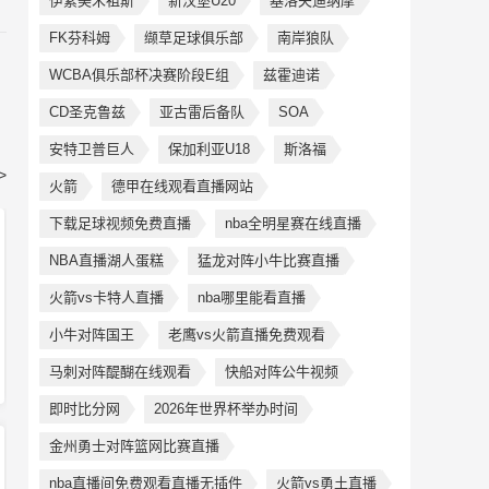
伊素美禾祖斯
新汉堡U20
基洛夫迪纳摩
FK芬科姆
缬草足球俱乐部
南岸狼队
WCBA俱乐部杯决赛阶段E组
兹霍迪诺
CD圣克鲁兹
亚古雷后备队
SOA
安特卫普巨人
保加利亚U18
斯洛福
>
火箭
德甲在线观看直播网站
下载足球视频免费直播
nba全明星赛在线直播
NBA直播湖人蛋糕
猛龙对阵小牛比赛直播
火箭vs卡特人直播
nba哪里能看直播
小牛对阵国王
老鹰vs火箭直播免费观看
马刺对阵醍醐在线观看
快船对阵公牛视频
即时比分网
2026年世界杯举办时间
金州勇士对阵篮网比赛直播
nba直播间免费观看直播无插件
火箭vs勇土直播