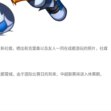
友更新社媒，晒出和克雷桑以及友人一同在成都游玩的照片，社媒
敌成都蓉城，由于国际比赛日的到来，中超联赛将进入休赛期，