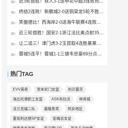
近3轮首胜！铁人3-1送申花中超3连败热菲尼奥双响邦本宜裕传射
终结2连败！新鹏城2-0送铜梁龙5轮不胜37岁姜至鹏破门韦斯利建功
笑傲德比！西海岸2-0送海牛联赛4连败海牛仍垫底西海岸升至第二
近三轮首胜！国安2-1浙江法比奥点射35岁张稀哲制胜王钰栋送助攻
让二追三！津门虎3-2玉昆取4连胜基莱斯读秒绝杀萨尔瓦多破门
蓉城5连平！蓉城1-1三镇韦世豪89分点射救主费利佩造点李昂破门
热门TAG
EVV英奇
贺米尼门女篮
利贝雷茨
洛比托港职工女篮
ASK布拉沃
林肯城
法兰克福二队
基隆黑鸢
阿女地区
雷亚利达德SP女足
彭梅吉女足