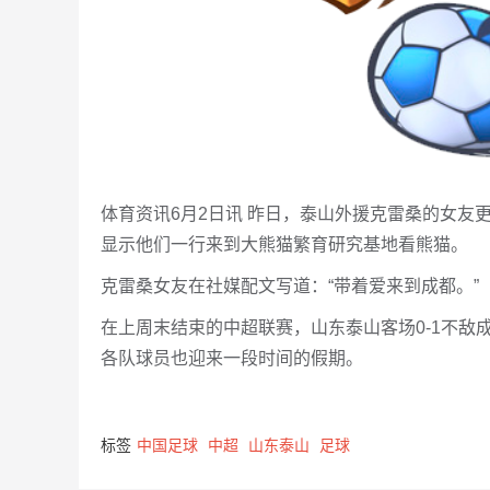
体育资讯6月2日讯 昨日，泰山外援克雷桑的女
显示他们一行来到大熊猫繁育研究基地看熊猫。
克雷桑女友在社媒配文写道：“带着爱来到成都。”
在上周末结束的中超联赛，山东泰山客场0-1不
各队球员也迎来一段时间的假期。
标签
中国足球
中超
山东泰山
足球