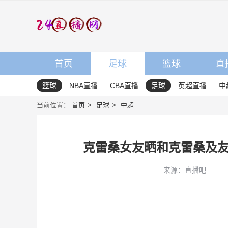
首页
足球
篮球
直
篮球
NBA直播
CBA直播
足球
英超直播
中
当前位置：
首页
足球
中超
克雷桑女友晒和克雷桑及
来源：直播吧