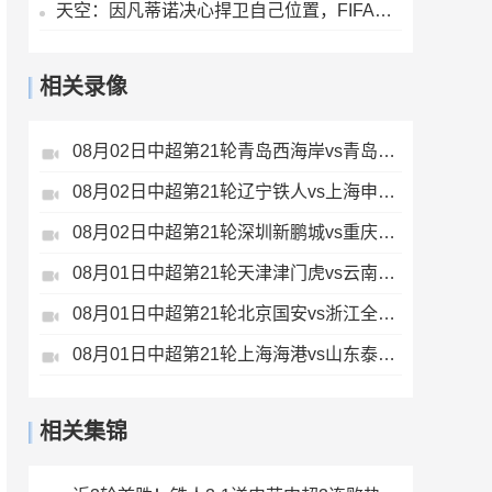
天空：因凡蒂诺决心捍卫自己位置，FIFA委员会公开致信表达支持
相关录像
08月02日中超第21轮青岛西海岸vs青岛海牛全场录像
08月02日中超第21轮辽宁铁人vs上海申花全场录像
08月02日中超第21轮深圳新鹏城vs重庆铜梁龙全场录像
08月01日中超第21轮天津津门虎vs云南玉昆全场录像
08月01日中超第21轮北京国安vs浙江全场录像
08月01日中超第21轮上海海港vs山东泰山全场录像
相关集锦