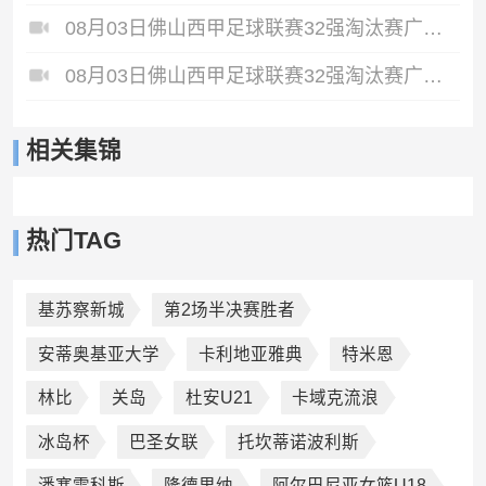
08月03日佛山西甲足球联赛32强淘汰赛广东客家青年VS广州英华思力U17全场录像
08月03日佛山西甲足球联赛32强淘汰赛广州求信VS顺德新青年全场录像
相关集锦
热门TAG
基苏察新城
第2场半决赛胜者
安蒂奥基亚大学
卡利地亚雅典
特米恩
林比
关岛
杜安U21
卡域克流浪
冰岛杯
巴圣女联
托坎蒂诺波利斯
潘塞雷科斯
隆德里纳
阿尔巴尼亚女篮U18