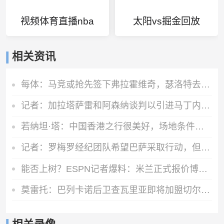
视频体育直播nba
太阳vs掘金回放
相关资讯
每体：马竞或抢先签下弗拉霍维奇，瑟洛特去留成关键变量
记者：加拉塔萨雷和阿森纳谈判以引进马丁内利，球员合同明夏到期
若纳坦·塔：中国香港之行很美好，场地条件一般 但我们踢得不错
记者：罗梅罗经纪团队希望巴萨采取行动，但后者首选引进罗德里
能否上树？ESPN记者爆料：米兰正式报价博卡青年中场帕雷德斯
莫雷托：巴列卡诺后卫查瓦里亚即将加盟切尔西，很快就会官方宣布