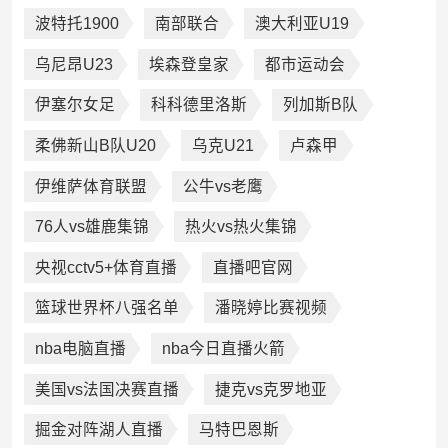
波特托1900
南部联合
澳大利亚U19
乌尼昂U23
埃森登皇家
都市运动会
伊塞尔女足
科科德里洛斯
列加斯B队
柔佛新山B队U20
乌克U21
卢森甲
伊维萨体育联盟
公牛vs老鹰
76人vs雄鹿集锦
热火vs热火集锦
央视cctv5+体育直播
直播吧官网
篮球世界杯八强名单
潘晓婷比赛视频
nba电脑直播
nba今日直播火箭
美国vs法国决赛直播
捷克vs克罗地亚
掘金对阵湖人直播
马特巴恩斯