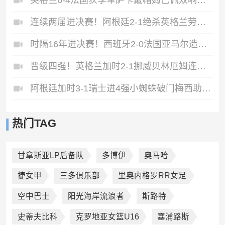
英格兰6-4法国获季军萨卡戴帽姆巴佩双响创纪录奥利塞2助+失良机
连续两届进决赛！阿根廷2-1绝杀英格兰劳塔罗恩佐破门梅西两助攻
时隔16年进决赛！西班牙2-0法国亚马尔造点奥亚萨瓦尔、波罗破门
晋级四强！英格兰加时2-1挪威贝林厄姆连场双响谢尔德鲁普破门
阿根廷加时3-1瑞士进4强小蜘蛛破门梅西助攻麦卡恩博洛假摔染红
热门TAG
甘拿斯亚LP后备队
多博伊
奥马哈
捷女甲
三多俱乐部
里奥内格罗RR女足
空中巴士
阳光海岸流浪者
斯路特
史蒂夫比科
克罗地亚女篮U16
塞浦路斯