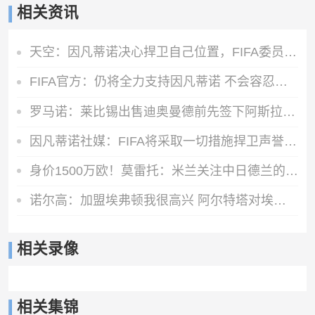
相关资讯
天空：因凡蒂诺决心捍卫自己位置，FIFA委员会公开致信表达支持
FIFA官方：仍将全力支持因凡蒂诺 不会容忍外界对FIFA诚信的攻击
罗马诺：莱比锡出售迪奥曼德前先签下阿斯拉尼，之后才会放他体检
因凡蒂诺社媒：FIFA将采取一切措施捍卫声誉，继续支持足球的发展
身价1500万欧！莫雷托：米兰关注中日德兰的智利前锋奥索里奥
诺尔高：加盟埃弗顿我很高兴 阿尔特塔对埃弗顿、莫耶斯充满赞美
相关录像
相关集锦