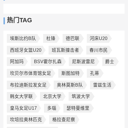
热门TAG
埃斯比约B队
杜锋
德巴联
河床U20
西班牙女篮U20
班瓦斯撞击者
春川市民
阿加玛
BSV霍尔扎森
尼斯波雷尼
爵士
坎贝尔市体育馆女足
斯图加特
孔蒂
布拉迪斯拉发女足
奥林莫斯B队
雷兹生活
韩女大学联
北京大学
筑波大学
皇马女足U17
多瑙
瑟特曼维里
坎培拉奥林匹克
格拉查尼察