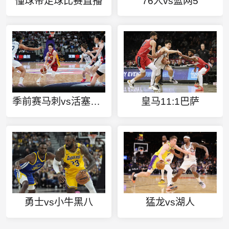
懂球帝足球比赛直播
76人vs篮网5
季前赛马刺vs活塞视频
皇马11:1巴萨
勇士vs小牛黑八
猛龙vs湖人