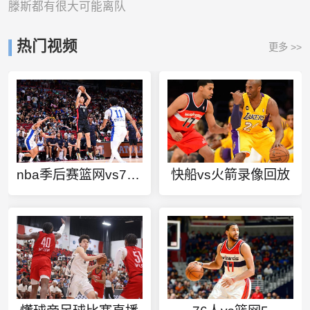
滕斯都有很大可能离队
热门视频
更多 >>
nba季后赛篮网vs76人录像
快船vs火箭录像回放