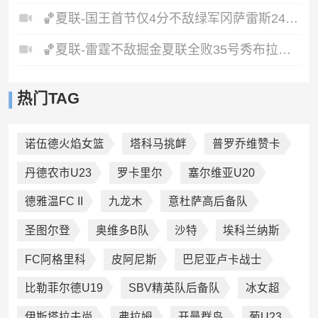
🏀夏联-国王首节仅4分不敌绿军冈萨雷斯24+10+5塞纳克10+12
🏀夏联-雷霆不敌掘金夏联全败35号秀布拉齐尔32+6马拉14+7+6
热门TAG
诺伍德火焰女篮
塔科马挑衅
普罗乔维赞卡
丹德农市U23
罗卡里尔
塞尔维亚U20
德雅温FC II
九龙木
意杜萨高后备队
圣图尔登
奥维多B队
沙特
埃科兰纳斯
FC阿格里科
皮阿尼斯
巴尼亚卢卡战士
比勒菲尔德U19
SBV精英队后备队
冰女超
伊斯塔拉夫尚
弗拉姆
开曼群岛
葡U23