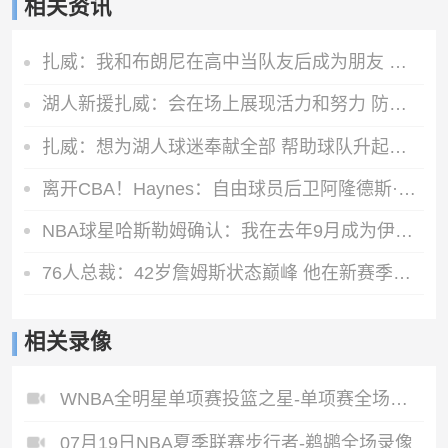
相关资讯
扎威：我和布朗尼在高中当队友后成为朋友 很兴奋能再次并肩作战
湖人新援扎威：会在场上展现活力和努力 防守对方最好的球员
扎威：想为湖人球迷奉献全部 帮助球队升起第18面冠军旗帜
离开CBA！Haynes：自由球员后卫阿隆德斯·威廉姆斯签约奇才
NBA球星哈斯勒姆确认：我在去年9月成为伊普斯维奇少数股东
76人总裁：42岁詹姆斯状态巅峰 他在新赛季能打出MVP级别的表现
相关录像
WNBA全明星单项赛投篮之星-单项赛全场录像
07月19日NBA夏季联赛步行者-鹈鹕全场录像