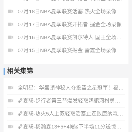
07月18日NBA夏季联赛活塞-热火全场录像
07月17日NBA夏季联赛开拓者-掘金全场录像
07月16日NBA夏季联赛凯尔特人-国王全场录像
07月15日NBA夏季联赛掘金-雷霆全场录像
相关集锦
全明星：华盛顿神秘人夺投篮之星冠军！福德夺得三分大赛冠军！
🏀夏联-步行者第三节爆发轻取鹈鹕河村勇辉5+5+12斯劳森22分
🏀夏联-热火5人上双轻取活塞止连败唐纳森20+8+10奥科里27分
🏀夏联-杨瀚森13+5+4帽&下半场11分送惊艳妙传开拓者力克掘金