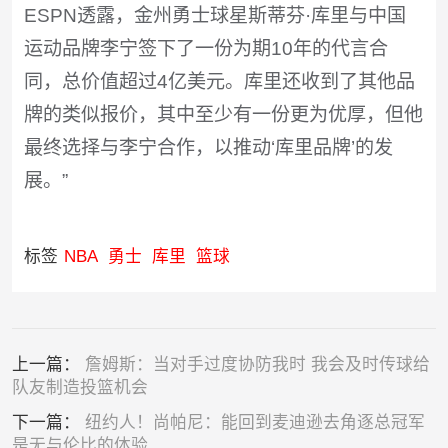
ESPN透露，金州勇士球星斯蒂芬·库里与中国
运动品牌李宁签下了一份为期10年的代言合
同，总价值超过4亿美元。库里还收到了其他品
牌的类似报价，其中至少有一份更为优厚，但他
最终选择与李宁合作，以推动‘库里品牌’的发
展。”
标签
NBA
勇士
库里
篮球
上一篇：
詹姆斯：当对手过度协防我时 我会及时传球给
队友制造投篮机会
下一篇：
纽约人！尚帕尼：能回到麦迪逊去角逐总冠军
是无与伦比的体验