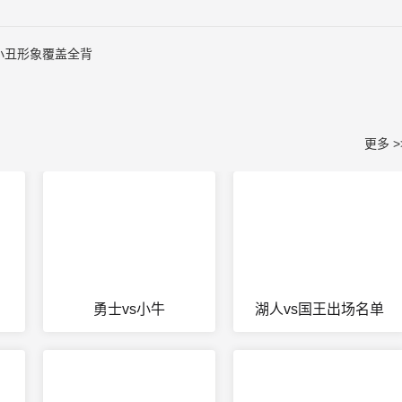
杰版小丑形象覆盖全背
更多 >
勇士vs小牛
湖人vs国王出场名单