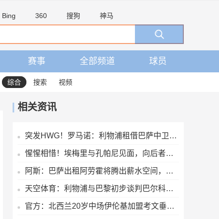
Bing
360
搜狗
神马
赛事
全部频道
球员
综合
搜索
视频
相关资讯
突发HWG！罗马诺：利物浦租借巴萨中卫阿劳霍达口头协议
惺惺相惜！埃梅里与孔帕尼见面，向后者赠送礼物
阿斯：巴萨出租阿劳霍将腾出薪水空间，有利于接下来引进罗德里
天空体育：利物浦与巴黎初步谈判巴尔科拉，但估值存在巨大差距
官方：北西兰20岁中场伊伦基加盟考文垂，据悉转会费3000万欧