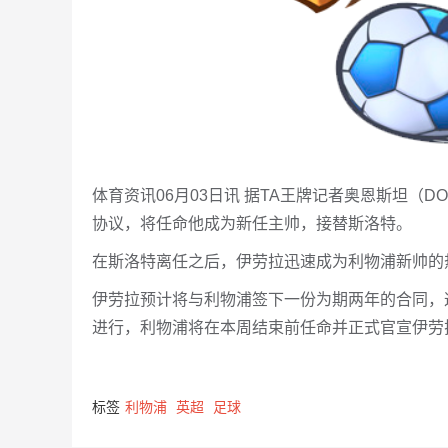
体育资讯06月03日讯 据TA王牌记者奥恩斯坦
协议，将任命他成为新任主帅，接替斯洛特。
在斯洛特离任之后，伊劳拉迅速成为利物浦新帅的
伊劳拉预计将与利物浦签下一份为期两年的合同，
进行，利物浦将在本周结束前任命并正式官宣伊劳
标签
利物浦
英超
足球