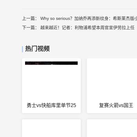
上一篇：
Why so serious？加纳乔再添新纹身：希斯莱
下一篇：
越来越近！记者：利物浦希望本周官宣伊劳拉上任
热门视频
勇士vs快船库里单节25
复赛火箭vs国王