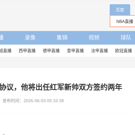
百度
播
录像
集锦
视频
球队
超直播
西甲直播
德甲直播
意甲直播
法甲直播
欧冠直播
头协议，他将出任红军新帅双方签约两年
发布时间：2026-06-03 05:33:38