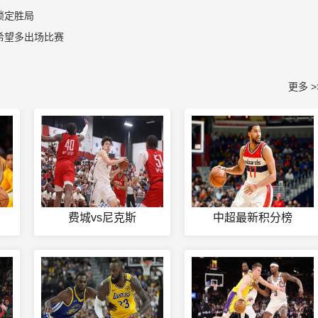
锁定胜局
希望多出场比赛
更多 >
费城vs尼克斯
中超最新积分榜