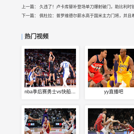
上一篇：
久违了！卢卡库替补登场单刀爆射破门，助比利时
下一篇：
佩杜拉：普罗维德尔薪水高于国米主力门将，并且
热门视频
nba季后赛勇士vs快船逆转
yy直播吧