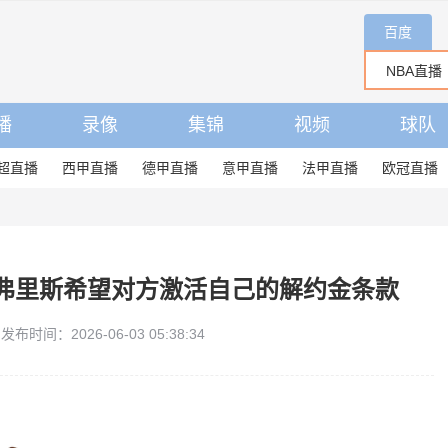
百度
播
录像
集锦
视频
球队
超直播
西甲直播
德甲直播
意甲直播
法甲直播
欧冠直播
弗里斯希望对方激活自己的解约金条款
发布时间：2026-06-03 05:38:34