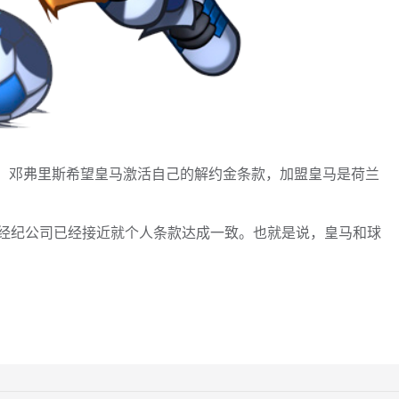
nberg报道，邓弗里斯希望皇马激活自己的解约金条款，加盟皇马是荷兰
经纪公司已经接近就个人条款达成一致。也就是说，皇马和球