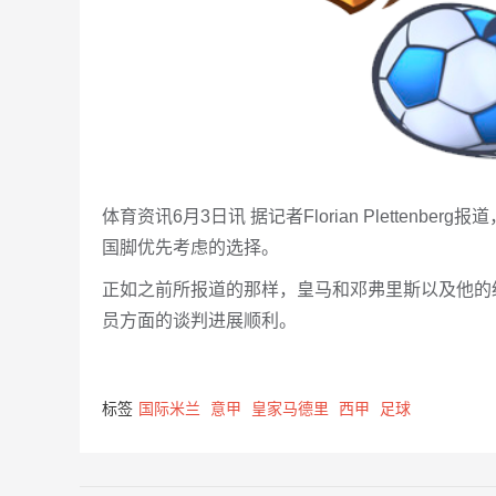
体育资讯6月3日讯 据记者Florian Plette
国脚优先考虑的选择。
正如之前所报道的那样，皇马和邓弗里斯以及他的
员方面的谈判进展顺利。
标签
国际米兰
意甲
皇家马德里
西甲
足球