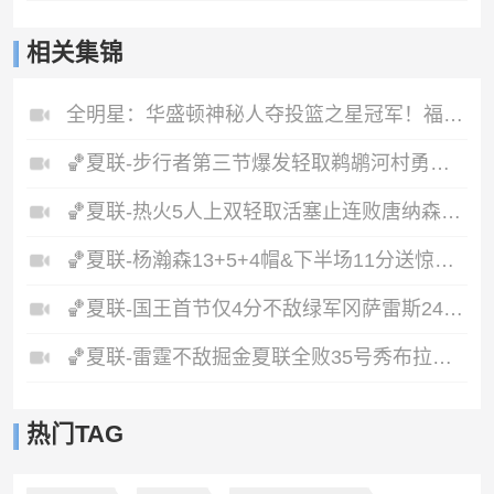
相关集锦
全明星：华盛顿神秘人夺投篮之星冠军！福德夺得三分大赛冠军！
🏀夏联-步行者第三节爆发轻取鹈鹕河村勇辉5+5+12斯劳森22分
🏀夏联-热火5人上双轻取活塞止连败唐纳森20+8+10奥科里27分
🏀夏联-杨瀚森13+5+4帽&下半场11分送惊艳妙传开拓者力克掘金
🏀夏联-国王首节仅4分不敌绿军冈萨雷斯24+10+5塞纳克10+12
🏀夏联-雷霆不敌掘金夏联全败35号秀布拉齐尔32+6马拉14+7+6
热门TAG