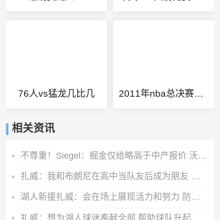
76人vs猛龙几比几
2011年nba总决赛第五场
相关资讯
不尊重！Siegel：掘金仅给略高于中产报价 沃特森已一脚迈出大门
扎威：我和布朗尼在高中当队友后成为朋友 很兴奋能再次并肩作战
湖人新援扎威：会在场上展现活力和努力 防守对方最好的球员
扎威：想为湖人球迷奉献全部 帮助球队升起第18面冠军旗帜