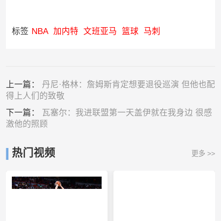
标签
NBA
加内特
文班亚马
篮球
马刺
上一篇：
丹尼·格林：詹姆斯肯定想要退役巡演 但他也配
得上人们的致敬
下一篇：
瓦塞尔：我进联盟第一天盖伊就在我身边 很感
激他的照顾
热门视频
更多 >>