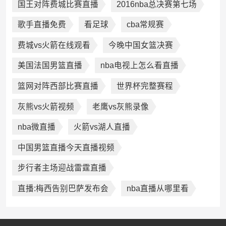
国王对阵费城比赛直播
2016nba总决赛第七场
歌手直播免费
看足球
cba常规赛
费城vs火箭在线观看
今晚中国女篮决赛
美国法国男篮直播
nba电视上怎么看直播
篮网对阵西部比赛直播
世界杯完整赛程
灰熊vs火箭视频
老鹰vs灰熊录像
nba微直播
火箭vs湖人直播
中国男篮直播今天直播视频
步行者主场迎战雷霆直播
直播:梅西告别巴萨发布会
nba直播从哪里看