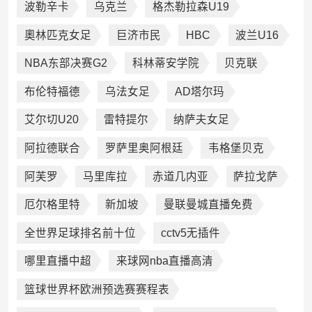
波勒辛卡
乌克兰
格杰勒拉森U19
奧林匹克女足
巨济市民
HBC
波兰U16
NBA东部决赛G2
科林蒂安学院
贝克联
布伦特福德
乌法女足
AD塔尔玛
艾尔切U20
雷特提尔
纳萨夫女足
阿拉德联合
罗萨里奥阿根廷
韦格堡贝克
阿芙罗
马里库拉
赤道几内亚
萨拉戈萨
厄尔格里特
新加坡
曼联曼城直播免费
全世界足球排名前十位
cctv5无插件
哪里直播中超
来球网nba直播高清
篮球世界杯欧洲预选赛赛程表