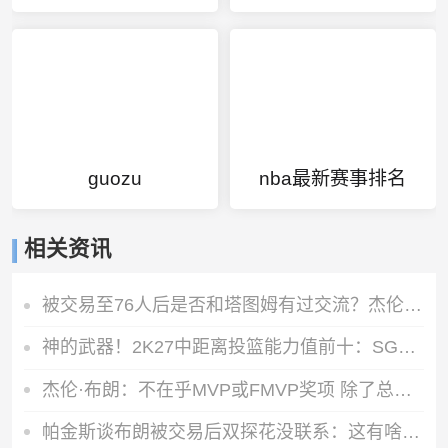
guozu
nba最新赛事排名
相关资讯
被交易至76人后是否和塔图姆有过交流？杰伦·布朗：没怎么聊过
神的武器！2K27中距离投篮能力值前十：SGA一枝独秀 KD并列第三
杰伦·布朗：不在乎MVP或FMVP奖项 除了总冠军没任何东西能打动我
帕金斯谈布朗被交易后双探花没联系：这有啥惊讶？他们场外没私交