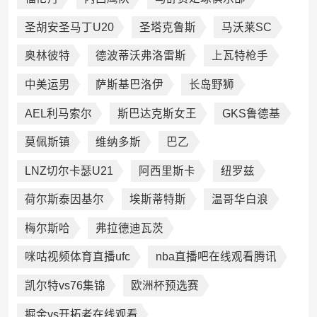
圣胡安圣马丁U20
圣塔克鲁斯
马沃莱SC
奥林彼特
德波蒂沃弗洛雷斯
上瓦特枪手
中美运男
萨斯基巴洛伊
长岛野狮
AEL利马索尔
斯巴达克斯女王
GKS鲁德基
莫佩斯镇
维纳多斯
巴乙
LNZ切尔卡瑟U21
阿西里斯卡
纽罗兹
荷尔斯泰因基尔
埃斯蒂特斯
温哥华白浪
梅尔斯哈
弗拉德迪瓦茨
咪咕视频体育直播ufc
nba直播吧在线观看腾讯
凯尔特vs76集锦
欧洲杯预选赛
掘金vs开拓者在线观看