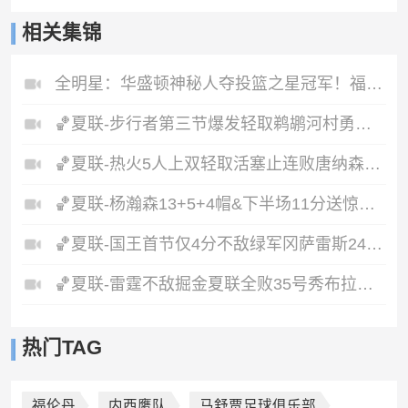
相关集锦
全明星：华盛顿神秘人夺投篮之星冠军！福德夺得三分大赛冠军！
🏀夏联-步行者第三节爆发轻取鹈鹕河村勇辉5+5+12斯劳森22分
🏀夏联-热火5人上双轻取活塞止连败唐纳森20+8+10奥科里27分
🏀夏联-杨瀚森13+5+4帽&下半场11分送惊艳妙传开拓者力克掘金
🏀夏联-国王首节仅4分不敌绿军冈萨雷斯24+10+5塞纳克10+12
🏀夏联-雷霆不敌掘金夏联全败35号秀布拉齐尔32+6马拉14+7+6
热门TAG
福伦丹
内西鹰队
马舒贾足球俱乐部