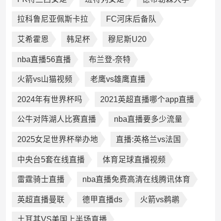
拉科鲁尼亚佩斯卡拉
FC河床后备队
艾希霍恩
韩足杯
穆尼斯U20
nba直播56直播
布兰登-奈特
火箭vs山猫视频
老鹰vs雄鹰直播
2024年有世界杯吗
2021英超直播哪个app直播
公牛对阵湖人比赛直播
nba直播要多少流量
2025女足世界杯举办地
直播:英格兰vs法国
中央台5套在线直播
体育足球直播视频
雷霆骑士直播
nba直播免费高清在线腾讯体育
英超直播曼联
德甲直播ds
火箭vs鹈鹕
土耳其VS美国上半场直播