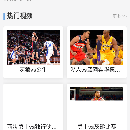
热门视频
更多 >>
灰狼vs公牛
湖人vs篮网霍华德集锦
西决勇士vs独行侠回放
勇士vs灰熊比赛