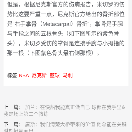
但是，根据尼克斯官方的伤病报告，米切罗的伤
势比这要严重一点，尼克斯官方给出的骨折部位
是“右手掌骨（Metacarpal）骨折”，掌骨是手腕
与手指之间的五根骨头（如下图所示的紫色骨
头），米切罗受伤的掌骨是连接手腕与小拇指的
那一根（下图紫色骨头最右侧那根）。
标签
NBA
尼克斯
篮球
马刺
上一篇：
加兰：在快船我能真正做自己 球都在我手里&
我是场上第二个教练
下一篇：
唐斯：我们清楚大桥带来的价值 他总能在关键
时刻挺身而出