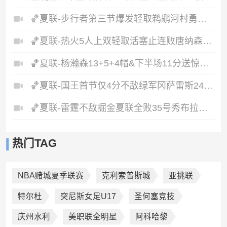
🏀夏联-步行者第三节爆发轻取鹈鹕河村勇辉5+5+12斯劳森22分
🏀夏联-热火5人上双轻取活塞止连败唐纳森20+8+10奥科里27分
🏀夏联-杨瀚森13+5+4帽&下半场11分送惊艳妙传开拓者力克掘金
🏀夏联-国王首节仅4分不敌绿军冈萨雷斯24+10+5塞纳克10+12
🏀夏联-雷霆不敌掘金夏联全败35号秀布拉齐尔32+6马拉14+7+6
热门TAG
NBA赌城夏季联赛
克利索普斯城
亚挑联
特尔杜
突尼斯女足U17
圣何塞竞技
庆州水利
美职联全明星
阿科哈黎