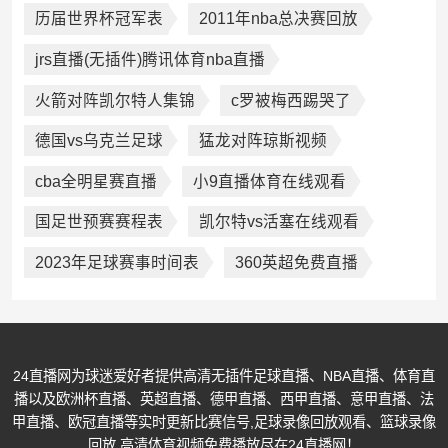
历届世界杯冠军表
2011年nba总决赛回放
jrs直播(无插件)腾讯体育nba直播
火箭对阵凯尔特人集锦
c罗被梅西踢哭了
德国vs乌克兰足球
猛龙对阵琼斯视频
cba全明星赛直播
小9直播体育在线观看
国足世预赛赛程表
凯尔特vs活塞在线观看
2023年足球赛事时间表
360英超免费直播
24直播网为球迷爱好者提供高清无插件足球直播、NBA直播、体育直
播以及欧洲杯直播、英超直播、德甲直播、西甲直播、意甲直播、法
甲直播、欧冠直播等实时更新比赛信号,足球录像回放观看、篮球录像
回放,高清体育视频免费播放尽在24直播网！