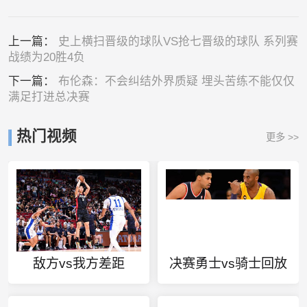
上一篇：
史上横扫晋级的球队VS抢七晋级的球队 系列赛
战绩为20胜4负
下一篇：
布伦森：不会纠结外界质疑 埋头苦练不能仅仅
满足打进总决赛
热门视频
更多 >>
敌方vs我方差距
决赛勇士vs骑士回放