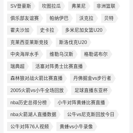
SV登豪斯
坎图拉瓜
弗莱尼
非洲篮联
俱乐部友谊赛
帕纳伊巴
沃克拉
贝特
霍夫沙加
史卡拉
多米尼加女篮U20
克莱西亚莱斯竞技
斯洛伐克U20
中央海岸水手
维勒乌汉斯
格勒诺布尔
瑞典超
活塞对阵勇士比赛直播
森林狼对战火箭比赛直播
丹佛掘金vs步行者
2005火箭vs小牛全场回放
足球直播东亚杯
nba历史总得分榜
小牛对阵黄蜂比赛直播
nba火箭湖人直播数据
公牛vs尼克斯回放今日
公牛对阵76人视频
黄蜂vs小牛录像