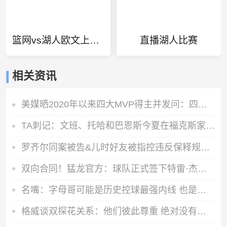
篮网vs湖人欧文上场吗
直播湖人比赛
相关资讯
美媒晒2020年以来四大MVP得主并发问：四位MVP留二裁二怎么选？
TA刺记：文班、托哈和巴恩斯今夏在福克斯家里的健身房训练
罗齐尔同案被告&儿时好友被指控违反保释规定 涉嫌试图恐吓证人
双向合同！猛龙官方：球队正式签下特雷·杰米森
名嘴：字母哥可能是历史控球最强内线 也是历史最强突破型大个子
格威谈双探花关系：他们彼此尊重 绝对没有任何相互厌恶的情绪