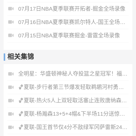
07月17日NBA夏季联赛开拓者-掘金全场录像
07月16日NBA夏季联赛凯尔特人-国王全场录像
07月15日NBA夏季联赛掘金-雷霆全场录像
相关集锦
全明星：华盛顿神秘人夺投篮之星冠军！福德夺得三分大赛冠军！
🏀夏联-步行者第三节爆发轻取鹈鹕河村勇辉5+5+12斯劳森22分
🏀夏联-热火5人上双轻取活塞止连败唐纳森20+8+10奥科里27分
🏀夏联-杨瀚森13+5+4帽&下半场11分送惊艳妙传开拓者力克掘金
🏀夏联-国王首节仅4分不敌绿军冈萨雷斯24+10+5塞纳克10+12