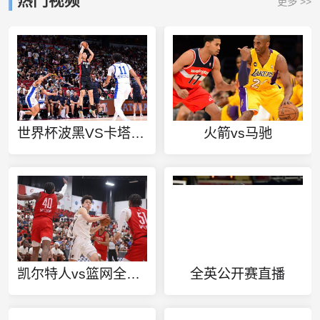
热门视频
更多 >>
世界杯波黑VS卡塔尔直播
火箭vs马驰
凯尔特人vs篮网全场录像回放
全英公开赛直播