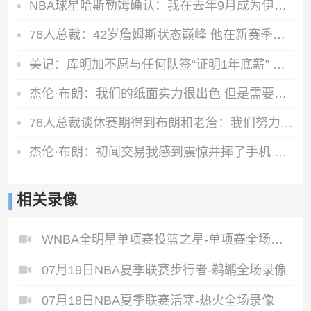
NBA球星哈斯勒姆确认：我在去年9月成为伊普斯维奇少数股东
76人总裁：42岁詹姆斯状态巅峰 他在新赛季能打出MVP级别的表现
美记：库明加不愿与任何队签“证明1年底薪” 湖人仍是热门下家
杰伦·布朗：我们的纸面实力很出色 但是需要磨合才能兑现天赋
76人总裁谈休赛期得到布朗和老詹：我们努力争取 并达成理想运作
杰伦·布朗：初闻交易我感到震惊并摔了手机 马克西第一个联系我
相关录像
WNBA全明星单项赛投篮之星-单项赛全场录像
07月19日NBA夏季联赛步行者-鹈鹕全场录像
07月18日NBA夏季联赛活塞-热火全场录像