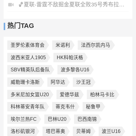
🏀夏联-雷霆不敌掘金夏联全败35号秀布拉齐尔32+6马拉14+7+6
热门TAG
圣罗伦素体育会
米诺利
法西尔凯内马
波西米亚人1905
HK科帕沃格
SBV精英队后备队
波多黎各U16
威勒珊卡洛斯
阿华达
沙王冠
多米尼加女篮U20
爱德华兹
柏林马卡比
科林蒂安青年队
蒂克韦什
秘鲁甲
埃尔兰热FC
巴林U20
巴西南锦
洛杉矶银河
塔巴蒂奥
贝蒂姆
波兰U16