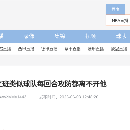
百度
播
录像
集锦
视频
球队
超直播
西甲直播
德甲直播
意甲直播
法甲直播
欧冠直播
文班类似球队每回合攻防都离不开他
wVdVMe1443
发布时间：2026-06-03 12:48:26