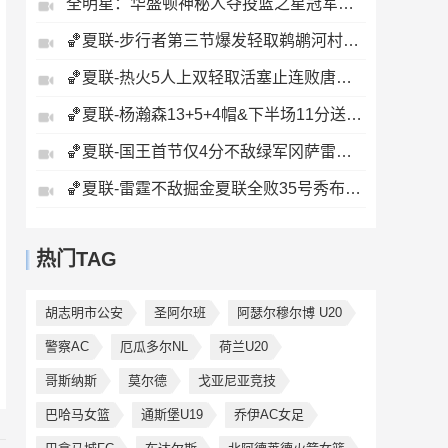
全明星：华盛顿神秘人夺投篮之星冠军！福德夺得三分大赛冠军！
🏀夏联-步行者第三节爆发轻取鹈鹕河村勇辉5+5+12斯劳森22分
🏀夏联-热火5人上双轻取活塞止连败唐纳森20+8+10奥科里27分
🏀夏联-杨瀚森13+5+4帽&下半场11分送惊艳妙传开拓者力克掘金
🏀夏联-国王首节仅4分不敌绿军冈萨雷斯24+10+5塞纳克10+12
🏀夏联-雷霆不敌掘金夏联全败35号秀布拉齐尔32+6马拉14+7+6
热门TAG
胡志明市公安
圣阿尔班
阿瑟尔穆尔博 U20
警察AC
厄瓜多尔NL
荷兰U20
哥斯纳斯
莫尔德
戈亚尼亚竞技
巴哈马女篮
通斯堡U19
乔伊AC女足