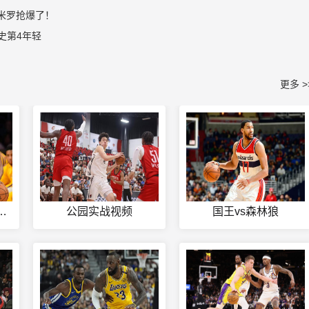
被米罗抢爆了！
史第4年轻
更多 >
标赛2021赛程直播
公园实战视频
国王vs森林狼