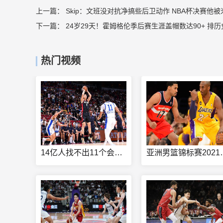
上一篇：
Skip：文班没对抗净搞些后卫动作 NBA杯决赛他
下一篇：
24岁29天！霍姆格伦季后赛生涯盖帽数达90+ 排历
热门视频
14亿人找不出11个会踢球的
亚洲男篮锦