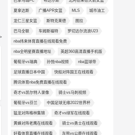
巴拿马城FC
布达尔斯
北阿德莱德火箭女篮
夏拿达斯
广播APR女篮
MLS
城市油工
龙仁三星女篮
斯特克莱德
图拉
巴马全联
车姆斯福特
罗切达尔流浪U23
>
nba纬来体育直播在线观看免费
nba全明星赛直播地址
英超360高清直播手机版
葡萄牙vs瑞典
孙悦nba视频
nba篮球帝
足球直播日本中国
快船对阵国王在线观看
腾讯体育nba免费直播在线观看
奇才vs凯尔特人录像
骑士vs马刺视频
葡萄牙vs芬兰
中国足球无缘2022世界杯
猛龙对阵格林集锦
奇才vs绿军在线观看
黄蜂对阵老鹰在线观看
骑士vs勇士在线观看
好看体育直播在线观看
灰熊vs公鹿在线观看