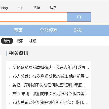
Bing
360
搜狗
神马
赛事
全部频道
球员
综合
搜索
视频
相关资讯
NBA球星哈斯勒姆确认：我在去年9月成为伊普斯维奇少数股东
76人总裁：42岁詹姆斯状态巅峰 他在新赛季能打出MVP级别的表现
美记：库明加不愿与任何队签“证明1年底薪” 湖人仍是热门下家
杰伦·布朗：我们的纸面实力很出色 但是需要磨合才能兑现天赋
76人总裁谈休赛期得到布朗和老詹：我们努力争取 并达成理想运作