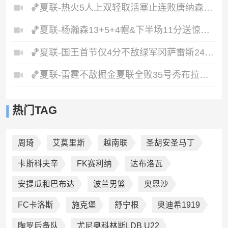
🏀夏联-热火5人上双轻取活塞止连败唐纳森20+8+10奥科里27分
🏀夏联-杨瀚森13+5+4帽&下半场11分送惊艳妙传开拓者力克掘金
🏀夏联-国王首节仅4分不敌绿军冈萨雷斯24+10+5塞纳克10+12
🏀夏联-雷霆不敌掘金夏联全败35号秀布拉齐尔32+6马拉14+7+6
热门TAG
周琦
艾莫里斯
越南联
圣胡安圣马丁
卡斯科夫辛
FK赛利纳
达布洛瓦
安提瓜和巴布达
波兰男篮
奥恩沙
FC卡洛斯
施克堡
舒宁根
奥迪希1919
陶罗后备队
尤尼奥科林斯LDB U22