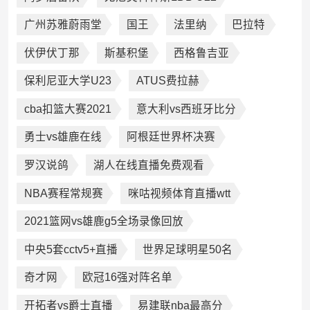
广州苏雅蔚雨堂
国王
法里纳
巴拉特
伏伊伏丁那
斯基积堡
西格鲁吉亚
保利尼亚大学U23
ATUS费拉赫
cba扣篮大赛2021
意大利vs西班牙比分
勇士vs雄鹿在线
阿根廷世界杯决赛
罗汉说鸽
湖人在线直播免费观看
NBA赛程常规赛
咪咕视频体育直播wtt
2021篮网vs雄鹿g5全场录像回放
中央5套cctv5+直播
世界足球明星50名
奇才网
欧冠16强对阵名单
开拓者vs爵士直播
易建联nba最高分