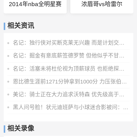
2014年nba全明星赛
浓眉哥vs哈雷尔
相关资讯
名记：独行侠对买断克莱无兴趣 而是计划交易他 加福德需1首轮
名记：掘金有意底薪签德罗赞 但他似乎不甘心只拿底薪合同
名记：活塞未将杜伦视为顶薪球员 也拒绝探讨任何先签后换的方案
恩比德生涯前1271分钟拿到1000分 力压张伯伦历史最快
美记：骑士正在大力追求沃特森 优先级高于库明加和德罗赞
黑人问号脸！状元迪班萨与小球迷合影被问：你会申请交易吗？
相关录像