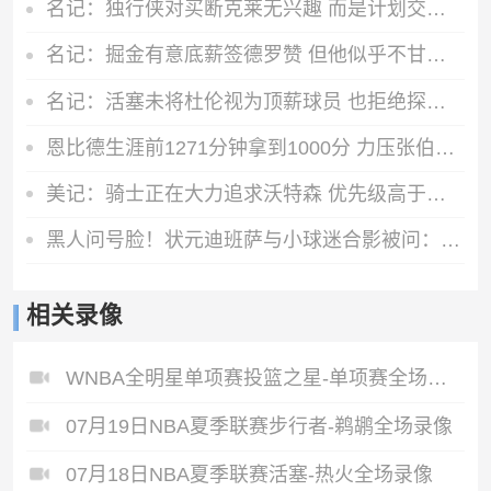
名记：独行侠对买断克莱无兴趣 而是计划交易他 加福德需1首轮
名记：掘金有意底薪签德罗赞 但他似乎不甘心只拿底薪合同
名记：活塞未将杜伦视为顶薪球员 也拒绝探讨任何先签后换的方案
恩比德生涯前1271分钟拿到1000分 力压张伯伦历史最快
美记：骑士正在大力追求沃特森 优先级高于库明加和德罗赞
黑人问号脸！状元迪班萨与小球迷合影被问：你会申请交易吗？
相关录像
WNBA全明星单项赛投篮之星-单项赛全场录像
07月19日NBA夏季联赛步行者-鹈鹕全场录像
07月18日NBA夏季联赛活塞-热火全场录像