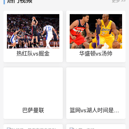
热门视频
更多 >>
热红队vs掘金
华盛顿vs汤帅
巴萨曼联
篮网vs湖人时间是在凌晨吗