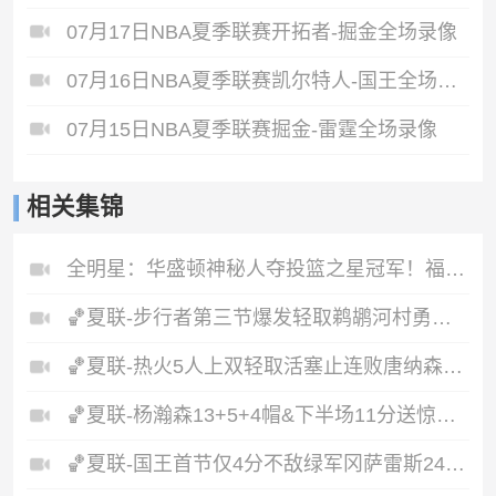
07月17日NBA夏季联赛开拓者-掘金全场录像
07月16日NBA夏季联赛凯尔特人-国王全场录像
07月15日NBA夏季联赛掘金-雷霆全场录像
相关集锦
全明星：华盛顿神秘人夺投篮之星冠军！福德夺得三分大赛冠军！
🏀夏联-步行者第三节爆发轻取鹈鹕河村勇辉5+5+12斯劳森22分
🏀夏联-热火5人上双轻取活塞止连败唐纳森20+8+10奥科里27分
🏀夏联-杨瀚森13+5+4帽&下半场11分送惊艳妙传开拓者力克掘金
🏀夏联-国王首节仅4分不敌绿军冈萨雷斯24+10+5塞纳克10+12