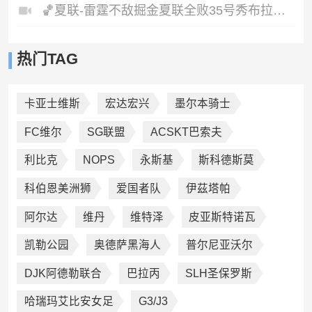
🏀夏联-雷霆不敌掘金夏联全败35号秀布拉齐尔32+6马拉14+7+6
热门TAG
卡亚士维斯
宏达宏兴
墨尔本骑士
FC维尔
SG联盟
ACSKT巴索夫
利比克
NOPS
永斯基
斯科德斯莫
科伯恩美洲狮
爱国者队
伊茲塔帕
阿尔达
维丹
维特泽
皮亚斯特诺瓦
凯勒公园
奥德萨黑海人
普尔尼亚沃尔
DJK阿德勒联合
巴拉丙
SLH圣保罗斯
哈瑞玛艾比安女足
G3/J3