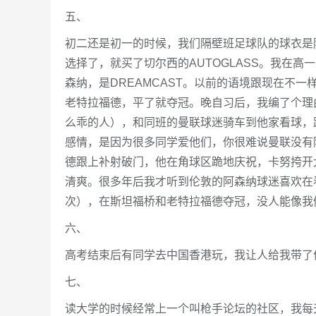
五、
初二还是初一的时候，我们隔壁班足球队的球衣是阿
选择了，就买了切尔西的AUTOGLASS。我在高
森纳，是DREAMCAST。以前的语境跟现在不一样
老特拉福德，平了就夺冠。晚自习后，我编了个理
么乖的人），和同班的曼联球迷骑车到他家看球，
感情，是因为很多同学爱他们，你很难说曼联没有
德跟上补射破门，他在角球区跪地庆祝，卡努挎开
清爽。很多年后我才听到伦敦的阿森纳球迷喜欢在
次），在斯坦福桥和老特拉福德夺冠，没人能像我
六、
高考结束后有同学去中国香港玩，我让人给我带了件
七、
读大学的时候经常上一个叫枪手论坛的社区，我每