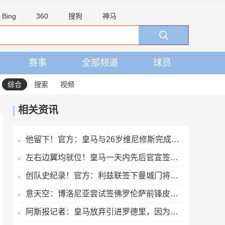
Bing
360
搜狗
神马
赛事
全部频道
球员
综合
搜索
视频
相关资讯
他留下！官方：皇马与26岁维尼修斯完成续约，新合同至2032年
左右边翼均就位！皇马一天内先后官宣签下迪奥曼德、续约维尼修斯
创队史纪录！官方：利兹联签下曼城门将特拉福德，总价4500万镑
意天空：博洛尼亚尝试签佛罗伦萨前锋皮科利 已准备永久转会报价
阿斯报记者：皇马放弃引进罗德里，因为球员本人已经明确拒绝加盟