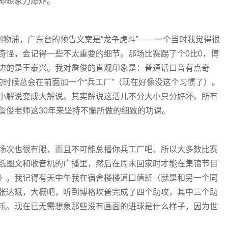
却想象力爆炸。
阵利物浦，广东台的预告文案是“龙争虎斗”——一个当时我觉得很
奇怪，会记得一些不太重要的细节。那场比赛踢了个0比0，博
边的是王泰兴。我对詹俊的直观印象是：普通话口音有点奇
的时候总会在前面加一个“兵工厂”（现在好像没这个习惯了）。
小解说变成大解说。其实解说这活儿不分大小只分好坏。所有
詹俊老师这30年来坚持不懈所做的细致的功课。
场次也很有限，而且不可能总播你兵工厂吧，所以大多数比赛
纸图文和收音机的广播里，然后在周末回家时才能在集锦节目
界》。我记得有天中午我在宿舍楼楼道口值班（就是和另一个同
张达斌，大概吧，听到博格坎普完成了四个助攻，其中三个助
乐。现在已无需想象那些没有画面的进球是什么样子，因为世