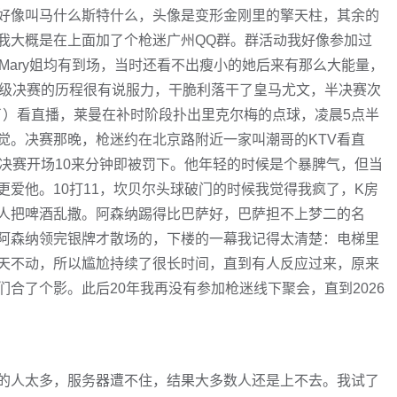
好像叫马什么斯特什么，头像是变形金刚里的擎天柱，其余的
我大概是在上面加了个枪迷广州QQ群。群活动我好像参加过
Mary姐均有到场，当时还看不出瘦小的她后来有那么大能量，
晋级决赛的历程很有说服力，干脆利落干了皇马尤文，半决赛次
词了）看直播，莱曼在补时阶段扑出里克尔梅的点球，凌晨5点半
觉。决赛那晚，枪迷约在北京路附近一家叫潮哥的KTV看直
决赛开场10来分钟即被罚下。他年轻的时候是个暴脾气，但当
爱他。10打11，坎贝尔头球破门的时候我觉得我疯了，K房
人把啤酒乱撒。阿森纳踢得比巴萨好，巴萨担不上梦二的名
阿森纳领完银牌才散场的，下楼的一幕我记得太清楚：电梯里
天不动，所以尴尬持续了很长时间，直到有人反应过来，原来
合了个影。此后20年我再没有参加枪迷线下聚会，直到2026
。
的人太多，服务器遭不住，结果大多数人还是上不去。我试了