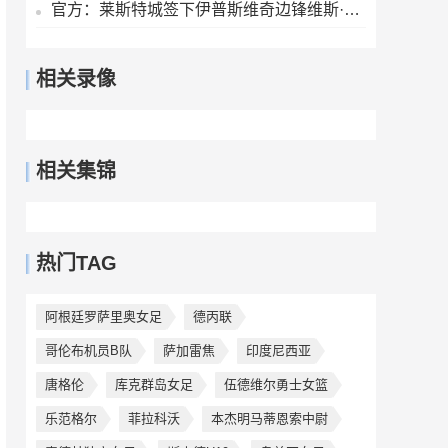
官方：莱斯特城签下伊普斯维奇边锋维斯·伯恩斯，签约3年
相关录像
相关集锦
热门TAG
阿根廷罗萨里奥女足
德丙联
哥伦布机员B队
萨加雷焦
印度尼西亚
唐格伦
库克群岛女足
伍德维尔勇士女篮
乐范格尔
菲拉科沃
本杰明马蒂恩索中尉