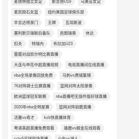
麦德林独立女足
斯吉德U19
乌美亚女足
麦凯陨石女篮
纽约美国足球俱乐部
辛吉达喷泉门
王牌
瓦坦斯波
塞利斯贝瑞联后备队
邑图瑞奥
休达
扣夫
特瑞內
布拉加U23
雷霆对战凯尔特比赛直播
大连与申花中超直播视频
电视直播间在线直播
nba全场录像回放免费
马刺vs费城集锦
76对阵骑士比赛直播
篮网对阵太阳录像
欧洲篮球冠军联赛
nba直播吧无插件版好球直播
2020年nba全明星赛
篮网对阵驯鹿直播
活塞vs奇才
kzb快直播体育
粤语英超直播免费观看
雄鹿vs掘金在线观看
cctv5足球现场直播
小牛vs湖人