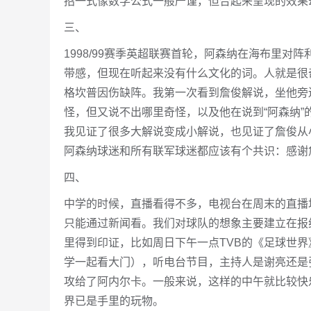
招一式像数学公式一般严谨，但合起来呈现的效果
三、
1998/99赛季英超联赛首轮，阿森纳在海布里对
带感，但现在听起来没有什么文化的词。人就是很
格坎普因伤缺阵。我第一次看到詹俊解说，坐他旁
怪，但又说不出哪里奇怪，以及他在说到“阿森纳”
我见证了很多大解说变成小解说，也见证了詹俊从
阿森纳球迷和所有联军球迷都应该有个共识：感谢
四、
中学的时候，直播看得不多，电视台在周末的直播
只能通过新闻看。我们对球队的想象主要建立在报
里得到印证，比如周日下午一点TVB的《足球世
学一起看大门），听电台节目，主持人是谢亮还是
攻给了阿内尔卡。一般来说，这样的中午就比较快
界已是手里的玩物。