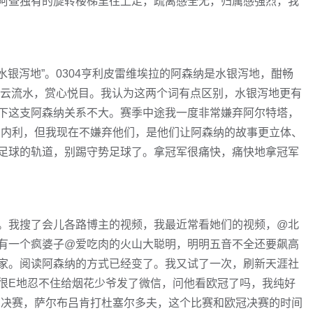
阿查独有的旋转楼梯里往上走，疏离感全无，归属感强烈，我
水银泻地”。0304亨利皮雷维埃拉的阿森纳是水银泻地，酣畅
行云流水，赏心悦目。我认为这两个词有点区别，水银泻地更有
下这支阿森纳关系不大。赛季中途我一度非常嫌弃阿尔特塔，
丁内利，但我现在不嫌弃他们，是他们让阿森纳的故事更立体、
足球的轨道，别踢守势足球了。拿冠军很痛快，痛快地拿冠军
。我搜了会儿各路博主的视频，我最近常看她们的视频，@北
有一个疯婆子@爱吃肉的火山大聪明，明明五音不全还要飙高
家。阅读阿森纳的方式已经变了。我又试了一次，刷新天涯社
很E地忍不住给烟花少爷发了微信，问他看欧冠了吗，我纯好
甲决赛，萨尔布吕肯打杜塞尔多夫，这个比赛和欧冠决赛的时间