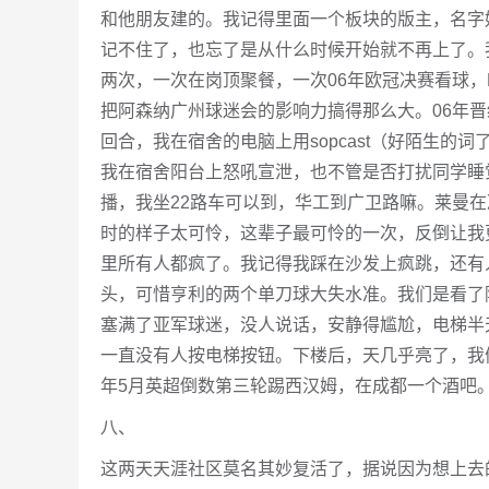
和他朋友建的。我记得里面一个板块的版主，名字
记不住了，也忘了是从什么时候开始就不再上了。
两次，一次在岗顶聚餐，一次06年欧冠决赛看球，
把阿森纳广州球迷会的影响力搞得那么大。06年
回合，我在宿舍的电脑上用sopcast（好陌生的
我在宿舍阳台上怒吼宣泄，也不管是否打扰同学睡
播，我坐22路车可以到，华工到广卫路嘛。莱曼在
时的样子太可怜，这辈子最可怜的一次，反倒让我更
里所有人都疯了。我记得我踩在沙发上疯跳，还有
头，可惜亨利的两个单刀球大失水准。我们是看了
塞满了亚军球迷，没人说话，安静得尴尬，电梯半
一直没有人按电梯按钮。下楼后，天几乎亮了，我们
年5月英超倒数第三轮踢西汉姆，在成都一个酒吧
八、
这两天天涯社区莫名其妙复活了，据说因为想上去