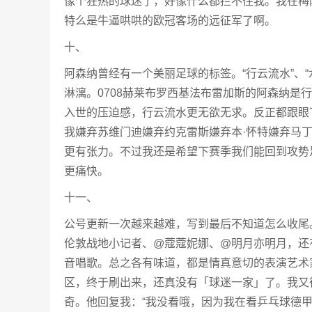
像个狂热的球迷了，好像什么都拦不住我。我在梅
特么是牛逼哄哄的欧冠客场的远征军了啊。
十、
阿森纳曾经有一个美丽足球的标签。“行云流水”、“
淋漓。0708赫莱布罗西基法布雷加斯的阿森纳是
入世的压迫感，行云流水更无欲无求。反正都跟眼
我嫌弃苏维门迪嫌弃约克雷斯嫌弃本·怀特嫌弃马
更有张力。不过我还是希望下赛季我们能回到攻势
更痛快。
十一、
公号更新一次越来越难，写到最后不知道怎么收尾
伦敦战地小记者、@蔻蔻妮娜、@明月亦明月，还
音唱歌。总之各有味道，都是情真意切的表演艺术
区，终于刷出来，还真没有「球迷一家」了。我又
奇。他回复我：“我没看哦，因为我在看乒乓球德