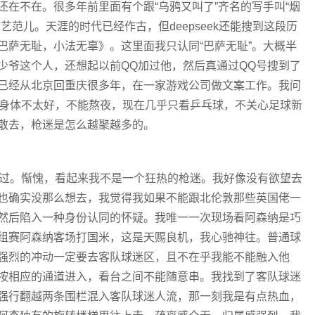
在不在。很多年前里面有个跟“乌鸦又叫了”齐名的写手叫“烟
范儿。天涯的时代已经作古，但deepseek还能搜到这段历
巴萨无耻，小法无辜》。这里面我只认同“巴萨无耻”。大概半
少爷这个人，还想起以前QQ加过他，然后真通过QQ号搜到了
已经从北京回重庆很多年，在一家游戏公司做文案工作。我问
为身体不太好，不能熬夜，现在几乎只看乒乓球，不关心足球新
散去，枪迷是怎么越聚越多的。
看过。惭愧，看起来我不是一个狂热的枪迷。我好像没有欲望去
也确实没那么想去，我觉得我如果不能跟北伦敦那些英国佬一
然后陷入一种身份认同的怀疑。我唯一一次现场看阿森纳是巧
组赛阿森纳客场打国米，这是天赐良机，我心驰神往。普通球
强烈的冲动一定要去客队球迷区，且不在乎我能不能融入他
按相应的通道进入，看台之间不能随意串。我找到了客队球迷
强行翻越两条围栏混入客队球迷人流，那一刻我是有点热血，