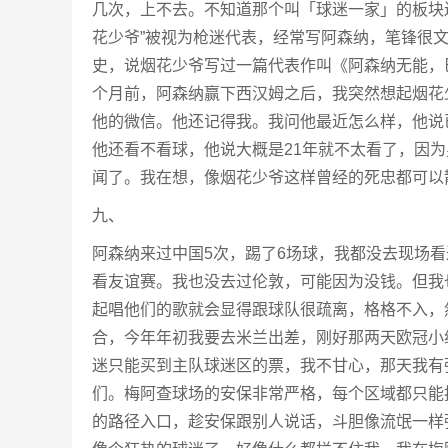
几次，上不去。不知道那个叫「球迷一家」的板块还
花少爷”被视为枪迷代表，经常写阿森纳，笔锋很文艺
史，说烟花少爷写过一篇代表作叫《阿森纳无能，
个月前，阿森纳赢下西汉姆之后，我突然想起烟花
他的微信。他还记得我。我问他最近怎么样，他说
他还看不看球，他说大概是21年就不太看了，因
闻了。我在想，像烟花少爷这样曾经的死忠都可以
九、
阿森纳来过中国5次，踢了6场球，我都没去现场
看友谊赛。我也没去过伦敦，可能因为没钱。但我
起唱他们的歌就会显得跟球队很疏离，格格不入，
合，今年年初我要去米兰出差，刚好那两天欧冠小
迷只能买到主队球迷区的票，我不甘心，那天我有
们。梅阿查球场的安保非常严格，每个区域都只能
的路径入口，趁安保跟别人说话，斗胆像流氓一样