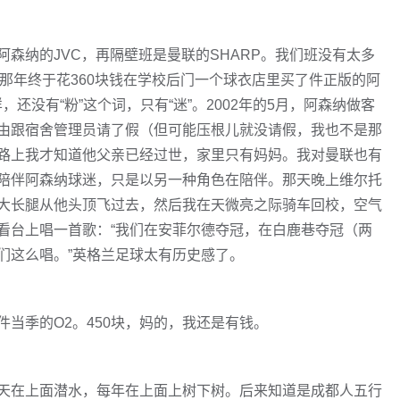
森纳的JVC，再隔壁班是曼联的SHARP。我们班没有太多
一那年终于花360块钱在学校后门一个球衣店里买了件正版的阿
，还没有“粉”这个词，只有“迷”。2002年的5月，阿森纳做客
由跟宿舍管理员请了假（但可能压根儿就没请假，我也不是那
路上我才知道他父亲已经过世，家里只有妈妈。我对曼联也有
陪伴阿森纳球迷，只是以另一种角色在陪伴。那天晚上维尔托
大长腿从他头顶飞过去，然后我在天微亮之际骑车回校，空气
看台上唱一首歌：“我们在安菲尔德夺冠，在白鹿巷夺冠（两
们这么唱。”英格兰足球太有历史感了。
当季的O2。450块，妈的，我还是有钱。
天在上面潜水，每年在上面上树下树。后来知道是成都人五行