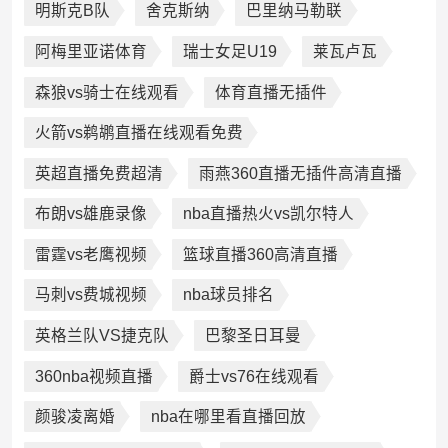
明斯克B队
舍克斯纳
巴里纳马勒联
阿梅里亚诺体育
瑞士女足U19
莱瓦卢瓦
森狼vs骑士在线观看
体育直播无插件
火箭vs鹈鹕直播在线观看免费
英超直播免费超清
雨燕360直播无插件高清直播
布朗vs雄鹿录像
nba直播热火vs凯尔特人
雷霆vs老鹰视频
篮球直播360高清直播
马刺vs费城视频
nba球员排名
英格兰队VS捷克队
巴黎圣日耳曼
360nba视频直播
爵士vs76在线观看
颜骏凌离婚
nba在哪里看直播回放