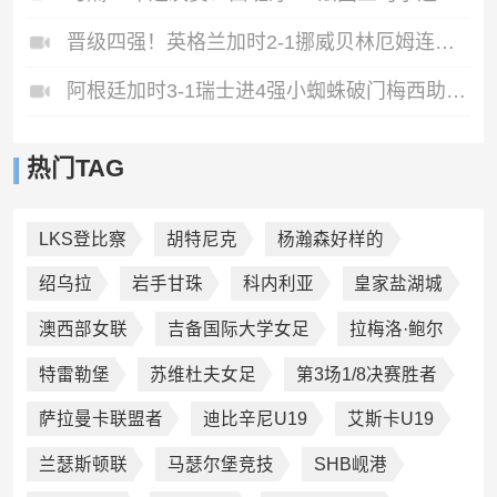
晋级四强！英格兰加时2-1挪威贝林厄姆连场双响谢尔德鲁普破门
阿根廷加时3-1瑞士进4强小蜘蛛破门梅西助攻麦卡恩博洛假摔染红
热门TAG
LKS登比察
胡特尼克
杨瀚森好样的
绍乌拉
岩手甘珠
科内利亚
皇家盐湖城
澳西部女联
吉备国际大学女足
拉梅洛·鲍尔
特雷勒堡
苏维杜夫女足
第3场1/8决赛胜者
萨拉曼卡联盟者
迪比辛尼U19
艾斯卡U19
兰瑟斯顿联
马瑟尔堡竞技
SHB岘港