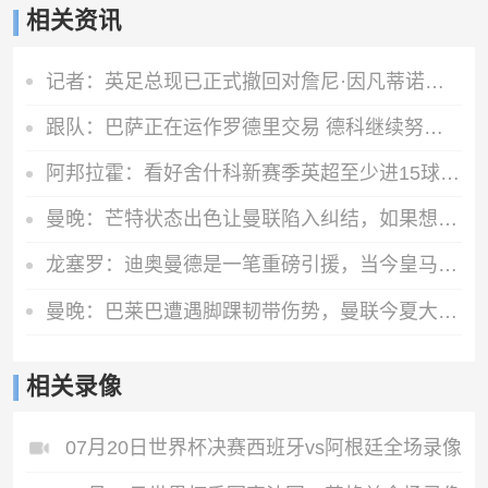
相关资讯
记者：英足总现已正式撤回对詹尼·因凡蒂诺的支持
跟队：巴萨正在运作罗德里交易 德科继续努力尝试引进阿尔瓦雷斯
阿邦拉霍：看好舍什科新赛季英超至少进15球，期待他越踢越好
曼晚：芒特状态出色让曼联陷入纠结，如果想四线争冠可能还得买人
龙塞罗：迪奥曼德是一笔重磅引援，当今皇马坐拥世界独一档攻击线
曼晚：巴莱巴遭遇脚踝韧带伤势，曼联今夏大概率不会继续追求他
相关录像
07月20日世界杯决赛西班牙vs阿根廷全场录像