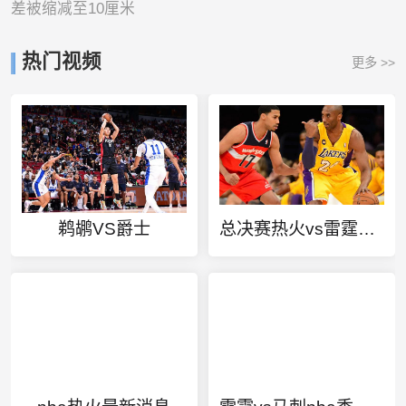
差被缩减至10厘米
热门视频
更多 >>
鹈鹕VS爵士
总决赛热火vs雷霆第五场