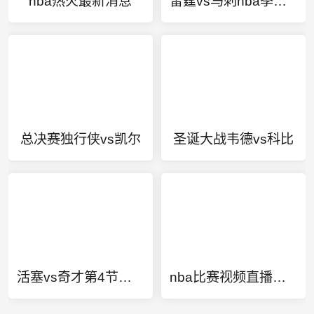
nba热火最新消息
雷霆vs马刺nba季后赛录像
总决赛独行侠vs凯尔
圣诞大战韦德vs科比
活塞vs奇才第4节中文
nba比赛视频直播在线观看